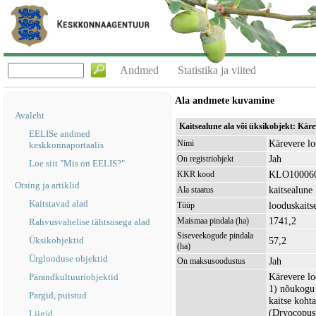
Andmed
Statistika ja viited
Ala andmete kuvamine
Avaleht
Kaitsealune ala või üksikobjekt: Kär
EELISe andmed
Kärevere lo
Nimi
keskkonnaportaalis
Jah
On registriobjekt
Loe siit "Mis on EELIS?"
KLO10006
KKR kood
Otsing ja artiklid
kaitsealune
Ala staatus
Kaitstavad alad
looduskaits
Tüüp
1741,2
Maismaa pindala (ha)
Rahvusvahelise tähtsusega alad
Siseveekogude pindala
Üksikobjektid
57,2
(ha)
Ürglooduse objektid
Jah
On maksusoodustus
Kärevere lo
Pärandkultuuriobjektid
1) nõukogu 
Pargid, puistud
kaitse kohta
(Dryocopus 
Liigid