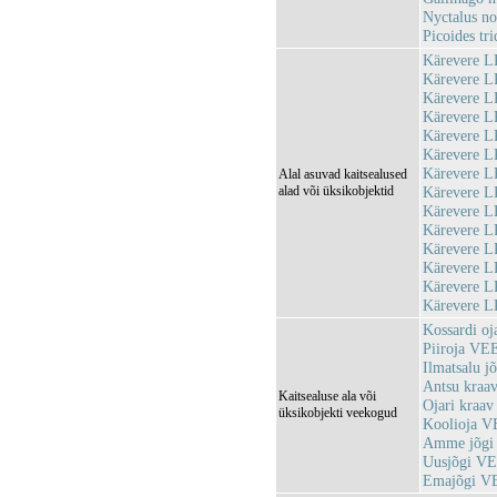
Nyctalus no
Picoides tri
Kärevere L
Kärevere L
Kärevere L
Kärevere 
Kärevere L
Kärevere L
Kärevere L
Alal asuvad kaitsealused
alad või üksikobjektid
Kärevere L
Kärevere L
Kärevere L
Kärevere L
Kärevere L
Kärevere L
Kärevere L
Kossardi o
Piiroja VE
Ilmatsalu 
Antsu kra
Kaitsealuse ala või
Ojari kraa
üksikobjekti veekogud
Koolioja 
Amme jõgi
Uusjõgi V
Emajõgi V