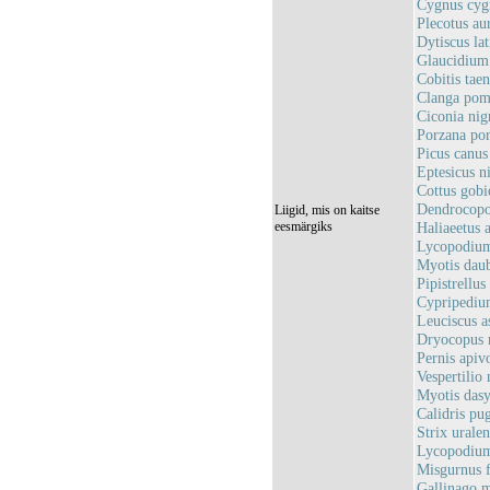
Cygnus cygn
Plecotus au
Dytiscus lat
Glaucidium
Cobitis taen
Clanga pom
Ciconia nig
Porzana por
Picus canus
Eptesicus ni
Cottus gobi
Dendrocopos
Liigid, mis on kaitse
eesmärgiks
Haliaeetus a
Lycopodium
Myotis daub
Pipistrellus
Cypripedium
Leuciscus a
Dryocopus 
Pernis apiv
Vespertilio
Myotis dasy
Calidris pu
Strix urale
Lycopodium
Misgurnus fo
Gallinago 