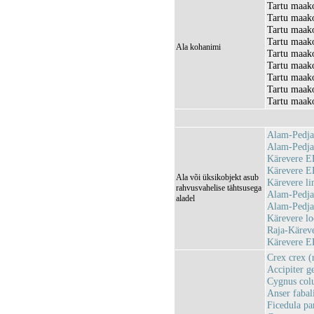
Tartu maako
Tartu maako
Tartu maako
Tartu maako
Ala kohanimi
Tartu maako
Tartu maak
Tartu maak
Tartu maako
Tartu maako
Alam-Pedja
Alam-Pedj
Kärevere 
Kärevere 
Ala või üksikobjekt asub
Kärevere l
rahvusvahelise tähtsusega
Alam-Pedja
aladel
Alam-Pedja
Kärevere l
Raja-Kärev
Kärevere 
Crex crex (
Accipiter ge
Cygnus colu
Anser fabal
Ficedula pa