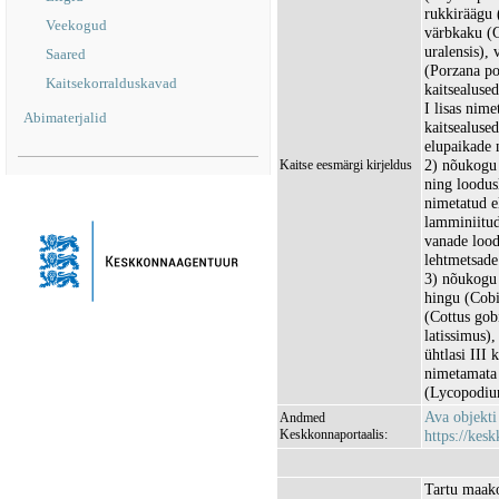
rukkiräägu 
Veekogud
värbkaku (G
uralensis),
Saared
(Porzana po
Kaitsekorralduskavad
kaitsealuse
I lisas nime
Abimaterjalid
kaitsealused
elupaikade 
2) nõukogu 
Kaitse eesmärgi kirjeldus
ning loodusl
nimetatud e
lamminiitud
vanade lood
lehtmetsade
3) nõukogu 
hingu (Cobit
(Cottus gobi
latissimus)
ühtlasi III 
nimetamata I
(Lycopodium
Ava objekt
Andmed
Keskkonnaportaalis:
https://kesk
Tartu maako