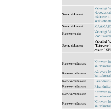
Vabariigi V
«Looduskait
Seotud dokument
määruste m
keskkonnatee
MAAMAKSU
Seotud dokument
Vabariigi V
Kaitsekorra alus
looduskaitse
Vabariigi V
"Kärevere lo
Seotud dokument
eeskiri" 
Kärevere lo
Kaitsekorralduskava
kaitsekorra
Kärevere lo
Kaitsekorralduskava
kaitsekorra
Pärandniitu
Kaitsekorralduskava
Pärandniitu
Kaitsekorralduskava
Kärevere lo
Kaitsekorralduskava
kaitsekorra
Kärevere lo
Kaitsekorralduskava
kaitsekorra