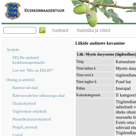
Andmed
Statistika ja viited
Liikide andmete kuvamine
Avaleht
Liik: Myotis dasycneme (tiigilendlane
EELISe andmed
Kaitsealune 
Tüüp
keskkonnaportaalis
Myotis das
Nimi ladina k
Loe siit "Mis on EELIS?"
tiigilendlan
Nimi eesti k
Otsing ja artiklid
Pond bat
Nimi inglise k
Kaitstavad alad
Imetajad
Rühm
II kategoor
Kaitsekategooria
Rahvusvahelise tähtsusega alad
Tiigilendla
Üksikobjektid
suhteliselt
Ürglooduse objektid
üheks ohust
suuruseks h
Pärandkultuuriobjektid
Eestis oma 
Pargid, puistud
sobivaid elu
Tiigilendla
Liigid