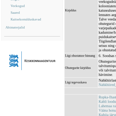
veekogudeää
Veekogud
kolooniaten
katusealuse
Kirjeldus
Saared
lennates ae
Talve veeda
Kaitsekorralduskavad
ohutegurid 
Abimaterjalid
varjepaikad
kadumine/hu
puidukaitse
Tiigilendla
seisus ning
ja ohustatud
6. Soodsas 
Liigi ohustatuse hinnang
Ohutegurite
talvitumisp
Ohutegurite kirjeldus
või talvitum
hävimine.
Nahkhiirlas
Liigi tegevuskava
Nahkhiire
Ropka-Ihas
Kabli lood
Lahemaa r
Vääna hoiu
Kubija jär