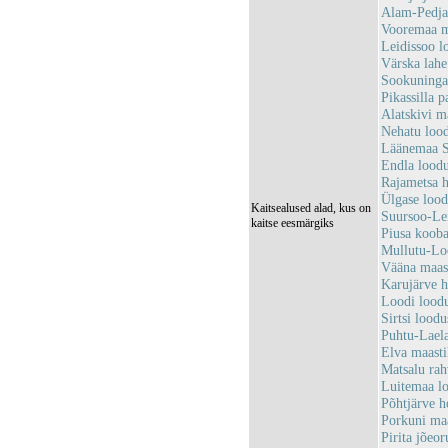
Alam-Pedja
Vooremaa m
Leidissoo 
Värska lah
Sookuninga
Pikassilla
Alatskivi 
Nehatu loo
Läänemaa S
Endla lood
Rajametsa 
Ülgase loo
Kaitsealused alad, kus on
Suursoo-Le
kaitse eesmärgiks
Piusa koob
Mullutu-Lo
Vääna maas
Karujärve 
Loodi lood
Sirtsi lood
Puhtu-Lael
Elva maast
Matsalu ra
Luitemaa l
Põhtjärve 
Porkuni ma
Pirita jõeo