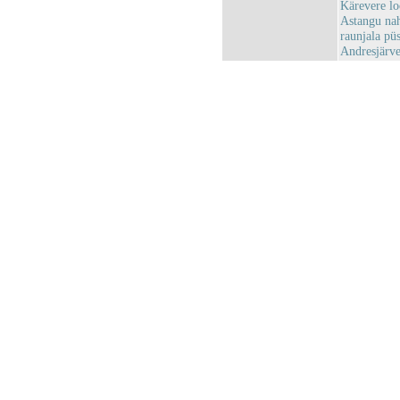
Kärevere l
Astangu nah
raunjala p
Andresjärv