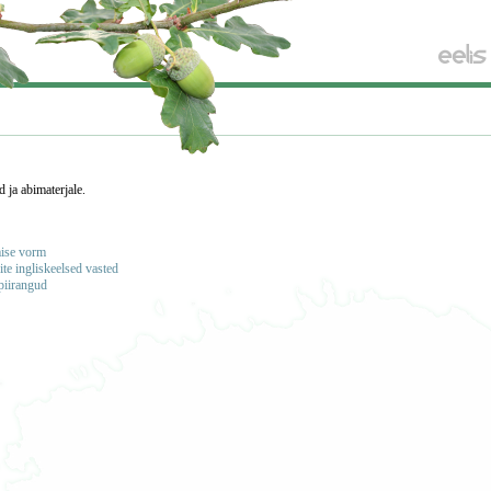
d ja abimaterjale.
mise vorm
te ingliskeelsed vasted
piirangud