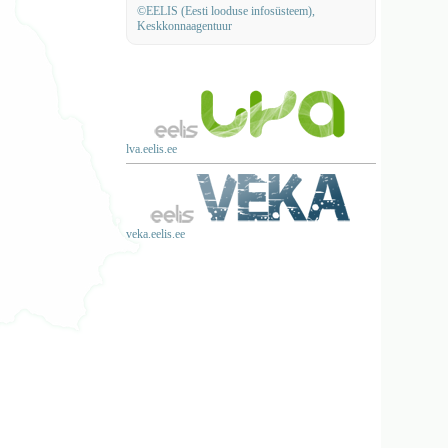
©EELIS (Eesti looduse infosüsteem),
Keskkonnaagentuur
lva.eelis.ee
veka.eelis.ee