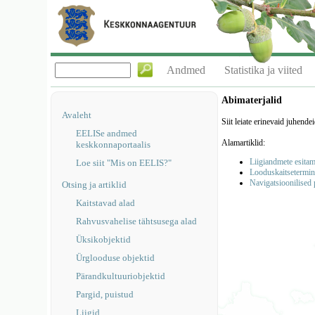
Andmed
Statistika ja viited
Abimaterjalid
Avaleht
Siit leiate erinevaid juhendei
EELISe andmed
Alamartiklid:
keskkonnaportaalis
Liigiandmete esita
Loe siit "Mis on EELIS?"
Looduskaitsetermini
Navigatsioonilised 
Otsing ja artiklid
Kaitstavad alad
Rahvusvahelise tähtsusega alad
Üksikobjektid
Ürglooduse objektid
Pärandkultuuriobjektid
Pargid, puistud
Liigid