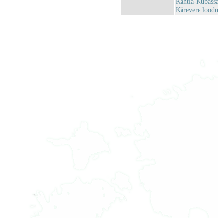
Kahtla-Kübass
Kärevere lood