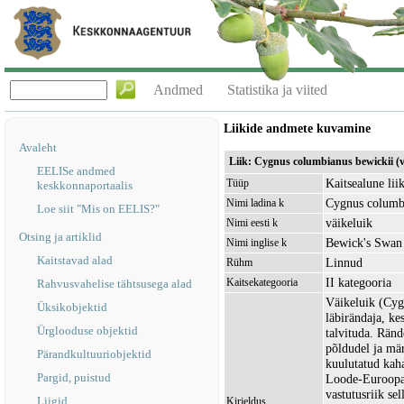
Andmed
Statistika ja viited
Liikide andmete kuvamine
Avaleht
Liik: Cygnus columbianus bewickii (v
EELISe andmed
Kaitsealune lii
Tüüp
keskkonnaportaalis
Cygnus columb
Nimi ladina k
Loe siit "Mis on EELIS?"
väikeluik
Nimi eesti k
Otsing ja artiklid
Bewick's Swan
Nimi inglise k
Kaitstavad alad
Linnud
Rühm
II kategooria
Kaitsekategooria
Rahvusvahelise tähtsusega alad
Väikeluik (Cyg
Üksikobjektid
läbirändaja, ke
Ürglooduse objektid
talvituda. Ränd
põldudel ja mär
Pärandkultuuriobjektid
kuulutatud kah
Pargid, puistud
Loode-Euroopa a
vastutusriik se
Liigid
Kirjeldus