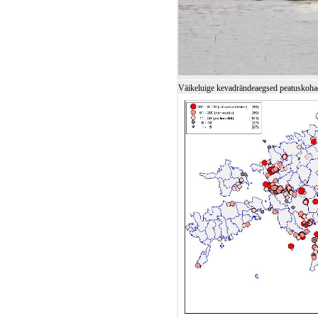
Väikeluige kevadrändeaegsed peatuskoha