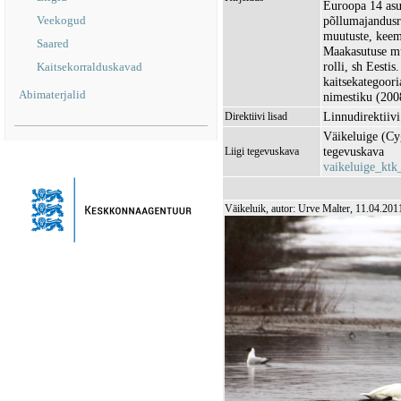
Euroopa 14 asu
Veekogud
põllumajandusr
muutuste, keemil
Saared
Maakasutuse mu
rolli, sh Eesti
Kaitsekorralduskavad
kaitsekategoori
Abimaterjalid
nimestiku (2008
Linnudirektiivi 
Direktiivi lisad
Väikeluige (Cy
tegevuskava
Liigi tegevuskava
vaikeluige_ktk
Väikeluik, autor: Urve Malter, 11.04.201