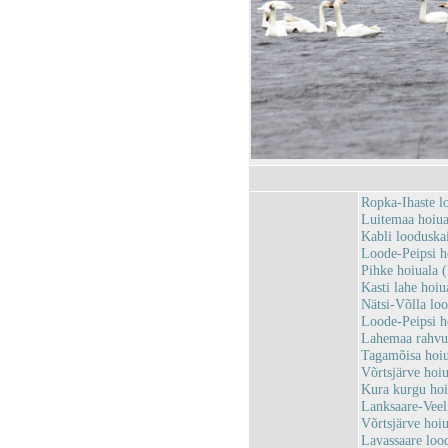
Ropka-Ihaste 
Luitemaa hoiu
Kabli loodusk
Loode-Peipsi 
Pihke hoiuala
Kasti lahe ho
Nätsi-Võlla lo
Loode-Peipsi 
Lahemaa rahv
Tagamõisa hoi
Võrtsjärve hoi
Kura kurgu ho
Lanksaare-Vee
Võrtsjärve hoi
Lavassaare loo