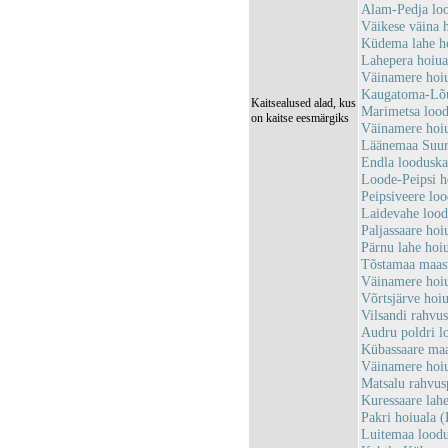
Alam-Pedja lo
Väikese väina
Küdema lahe h
Lahepera hoiu
Väinamere hoi
Kaugatoma-Lõ
Kaitsealused alad, kus
Marimetsa loo
on kaitse eesmärgiks
Väinamere hoi
Läänemaa Suur
Endla loodusk
Loode-Peipsi 
Peipsiveere lo
Laidevahe loo
Paljassaare ho
Pärnu lahe ho
Tõstamaa maas
Väinamere hoi
Võrtsjärve hoi
Vilsandi rahv
Audru poldri 
Kübassaare ma
Väinamere hoi
Matsalu rahvu
Kuressaare la
Pakri hoiuala
Luitemaa lood