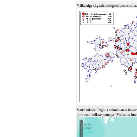
Väikeluige sügisrändeaegsed peatuskohad 
Väikeluikede Cygnus columbianus bewicki
piiritletud kollase joonega. (Wetlands Int