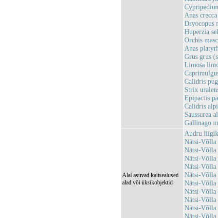
Cypripedium
Anas crecca 
Dryocopus m
Huperzia se
Orchis masc
Anas platyrh
Grus grus (
Limosa limo
Caprimulgus
Calidris pug
Strix uralen
Epipactis pa
Calidris alp
Saussurea al
Gallinago m
Audru liigi
Nätsi-Võll
Nätsi-Võll
Nätsi-Võll
Nätsi-Võlla
Nätsi-Võll
Alal asuvad kaitsealused
alad või üksikobjektid
Nätsi-Võll
Nätsi-Võll
Nätsi-Võll
Nätsi-Võll
Nätsi-Võll