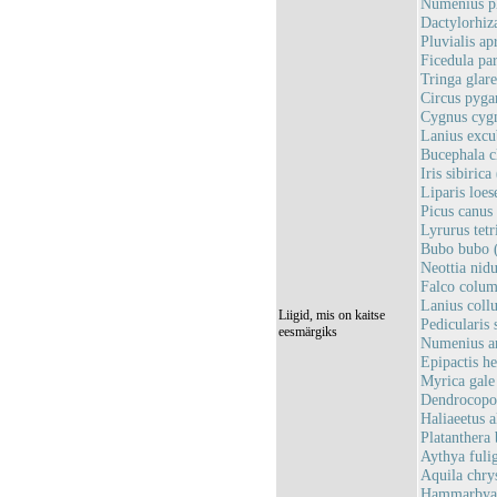
Numenius ph
Dactylorhiz
Pluvialis ap
Ficedula pa
Tringa glare
Circus pyga
Cygnus cygn
Lanius excub
Bucephala c
Iris sibiric
Liparis loes
Picus canus 
Lyrurus tetr
Bubo bubo (
Neottia nidu
Falco columb
Lanius collu
Liigid, mis on kaitse
Pedicularis
eesmärgiks
Numenius ar
Epipactis he
Myrica gale 
Dendrocopos
Haliaeetus a
Platanthera 
Aythya fulig
Aquila chrys
Hammarbya 