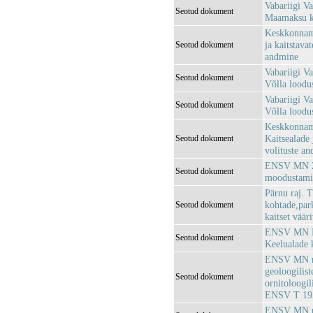
Vabariigi Va
Seotud dokument
Maamaksu ko
Keskkonnami
ja kaitstava
Seotud dokument
andmine
Vabariigi Va
Seotud dokument
Võlla loodu
Vabariigi Va
Seotud dokument
Võlla loodus
Keskkonnami
Kaitsealade 
Seotud dokument
volituste an
ENSV MN 25.
Seotud dokument
moodustami
Pärnu raj. 
kohtade,park
Seotud dokument
kaitset väär
ENSV MN Loo
Seotud dokument
Keelualade k
ENSV MN mää
geoloogiliste
Seotud dokument
ornitoloogil
ENSV T 195
ENSV MN mää