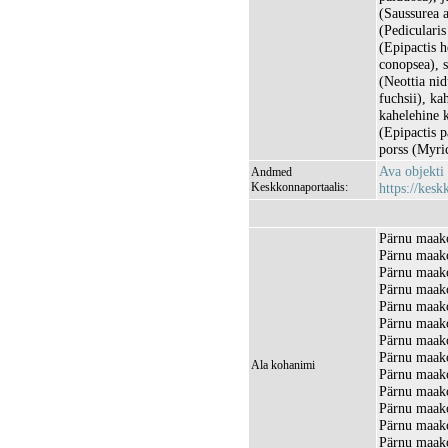
(Saussurea a
(Pedicularis
(Epipactis 
conopsea), s
(Neottia ni
fuchsii), k
kahelehine k
(Epipactis p
porss (Myric
Ava objekti
Andmed
Keskkonnaportaalis:
https://kesk
Pärnu maako
Pärnu maako
Pärnu maako
Pärnu maako
Pärnu maako
Pärnu maako
Pärnu maako
Pärnu maako
Ala kohanimi
Pärnu maako
Pärnu maako
Pärnu maako
Pärnu maako
Pärnu maako