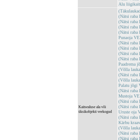
Alu liigika
(Täkulauka
(Nätsi rab
(Nätsi rab
(Nätsi rab
(Nätsi rab
Punaoja V
(Nätsi rab
(Nätsi rab
(Nätsi rab
(Nätsi rab
Paadrema j
(Võlla lau
(Nätsi rab
(Võlla lau
Palatu jõg
(Nätsi rab
Mustoja VE
(Nätsi rab
(Nätsi rab
Kaitsealuse ala või
üksikobjekti veekogud
Uruste oja
(Nätsi rab
Kärbu kraa
(Võlla lau
(Nätsi rab
(Nätsi rab