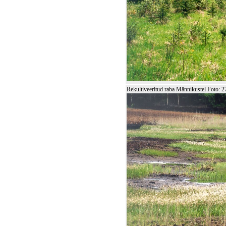
Rekultiveeritud raba Männikustel Foto: