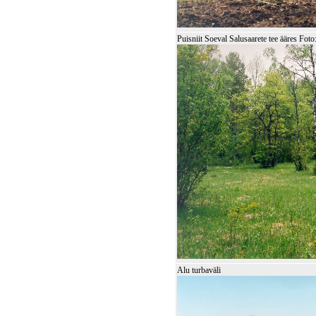
Puisniit Soeval Salusaarete tee ääres F
Alu turbaväli