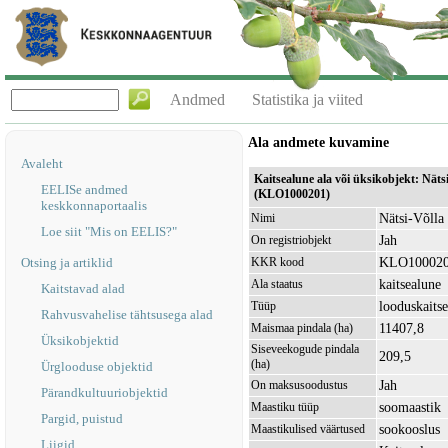
Andmed
Statistika ja viited
Ala andmete kuvamine
Avaleht
Kaitsealune ala või üksikobjekt: Näts
EELISe andmed
(KLO1000201)
keskkonnaportaalis
Nätsi-Võlla 
Nimi
Loe siit "Mis on EELIS?"
Jah
On registriobjekt
KLO10002
Otsing ja artiklid
KKR kood
kaitsealune
Ala staatus
Kaitstavad alad
looduskaitse
Tüüp
Rahvusvahelise tähtsusega alad
11407,8
Maismaa pindala (ha)
Üksikobjektid
Siseveekogude pindala
209,5
(ha)
Ürglooduse objektid
Jah
On maksusoodustus
Pärandkultuuriobjektid
soomaastik
Maastiku tüüp
Pargid, puistud
sookooslus
Maastikulised väärtused
Liigid