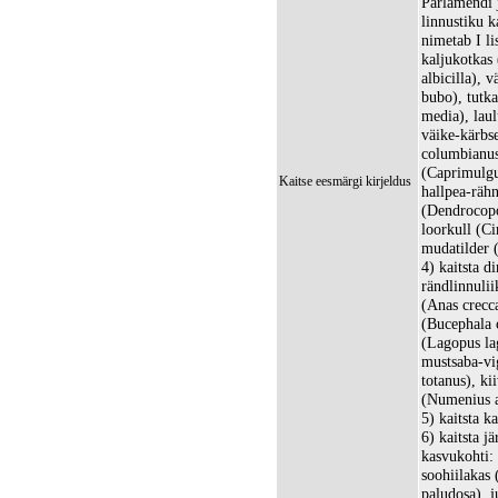
Parlamendi 
linnustiku 
nimetab I li
kaljukotkas 
albicilla), 
bubo), tutk
media), laul
väike-kärbs
columbianus
(Caprimulgu
Kaitse eesmärgi kirjeldus
hallpea-rähn
(Dendrocopos
loorkull (Ci
mudatilder (
4) kaitsta d
rändlinnulii
(Anas crecca
(Bucephala c
(Lagopus la
mustsaba-vi
totanus), ki
(Numenius a
5) kaitsta k
6) kaitsta j
kasvukohti:
soohiilakas
paludosa), 