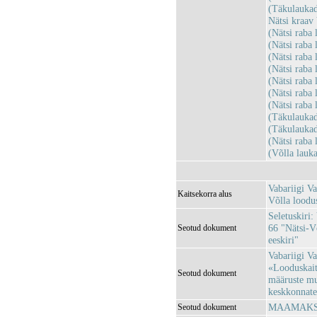
(Täkulauka
Nätsi kraa
(Nätsi rab
(Nätsi rab
(Nätsi rab
(Nätsi rab
(Nätsi rab
(Nätsi rab
(Nätsi rab
(Täkulauka
(Täkulauka
(Nätsi rab
(Võlla lau
Vabariigi Va
Kaitsekorra alus
Võlla loodus
Seletuskiri:
66 "Nätsi-V
Seotud dokument
eeskiri"
Vabariigi Va
«Looduskaits
Seotud dokument
määruste mu
keskkonnatee
MAAMAKSUS
Seotud dokument