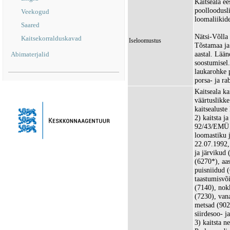
Kaitseala ee
poolloodusli
Veekogud
loomaliikide
Saared
Nätsi-Võlla
Kaitsekorralduskavad
Iseloomustus
Tõstamaa ja 
aastal. Lään
Abimaterjalid
soostumisel
laukarohke p
porsa- ja ra
Kaitseala ka
väärtuslikke
kaitsealuste
2) kaitsta j
92/43/EMÜ l
loomastiku 
22.07.1992, 
ja järvikud 
(6270*), aa
puisniidud 
taastumisvõi
(7140), nok
(7230), van
metsad (902
siirdesoo- 
3) kaitsta n