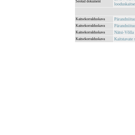
Seotud dokument
looduskaits
Pärandniitu
Kaitsekorralduskava
Pärandniitu
Kaitsekorralduskava
Nätsi-Võlla
Kaitsekorralduskava
Kaitstavate
Kaitsekorralduskava