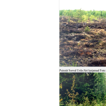
Puisniit Soeval Urda-Jüri karjamaal Fo