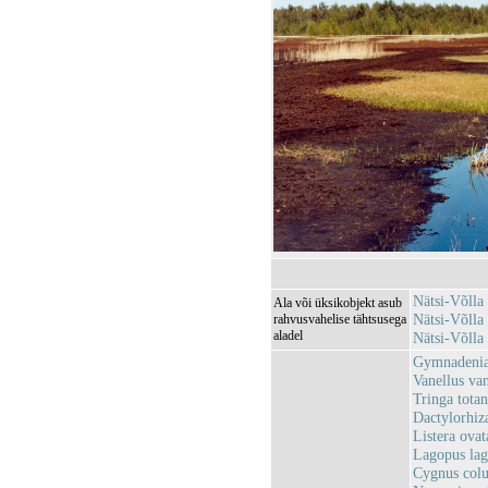
Nätsi-Võlla
Ala või üksikobjekt asub
Nätsi-Võll
rahvusvahelise tähtsusega
aladel
Nätsi-Võlla
Gymnadenia 
Vanellus van
Tringa totan
Dactylorhiz
Listera ovat
Lagopus lag
Cygnus colu