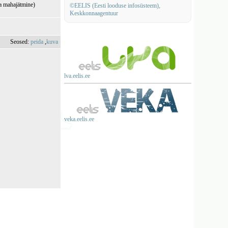
na mahajätmine)
©EELIS (Eesti looduse infosüsteem),
Keskkonnaagentuur
Seosed:
peida
,
kuva
lva.eelis.ee
veka.eelis.ee