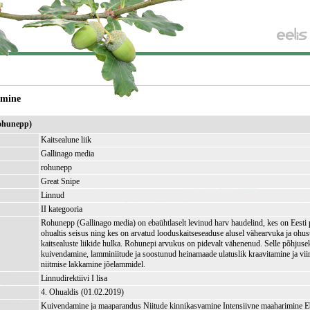
amine
rohunepp)
Kaitsealune liik
Gallinago media
rohunepp
Great Snipe
Linnud
II kategooria
Rohunepp (Gallinago media) on ebaühtlaselt levinud harv haudelind, kes on Eesti 
ohualtis seisus ning kes on arvatud looduskaitseseaduse alusel vähearvuka ja ohust
kaitsealuste liikide hulka. Rohunepi arvukus on pidevalt vähenenud. Selle põhjus
kuivendamine, lamminiitude ja soostunud heinamaade ulatuslik kraavitamine ja vii
niitmise lakkamine jõelammidel.
Linnudirektiivi I lisa
4. Ohualdis (01.02.2019)
Kuivendamine ja maaparandus Niitude kinnikasvamine Intensiivne maaharimine Eb