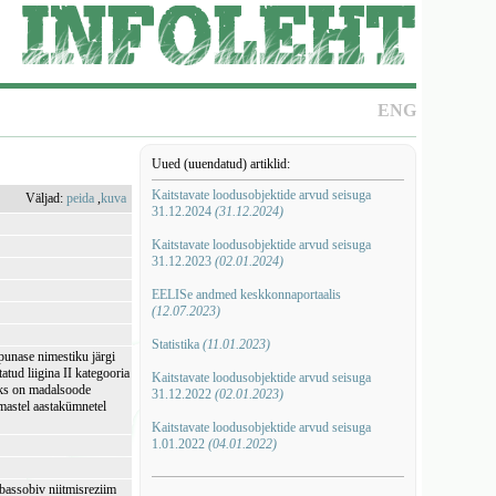
ENG
Uued (uuendatud) artiklid:
Kaitstavate loodusobjektide arvud seisuga
Väljad:
peida
,
kuva
31.12.2024
(31.12.2024)
Kaitstavate loodusobjektide arvud seisuga
31.12.2023
(02.01.2024)
EELISe andmed keskkonnaportaalis
(12.07.2023)
Statistika
(11.01.2023)
punase nimestiku järgi
atud liigina II kategooria
Kaitstavate loodusobjektide arvud seisuga
eks on madalsoode
31.12.2022
(02.01.2023)
mastel aastakümnetel
Kaitstavate loodusobjektide arvud seisuga
1.01.2022
(04.01.2022)
assobiv niitmisreziim