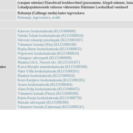
(varajane niitmine) Ebasobivad hooldusvõtted (purustamine, kõrgelt niitmnie, hei
Lokaalpopulatsioonide sidususe vähenemine Häirimine Looduslikud vaenlased
Rohunepi (Gallinago media) kaitse tegevuskava
Rohunepi_tegevuskava_avalik
Kärevere looduskaitseala (KLO1000600)
Nabala-Tuhala looduskaitseala (KLO1000634)
Otiveski rohunepi püsielupaik (KLO3001607)
Väinamere hoiuala (Hiiu) (KLO2000340)
Ropka-Ihaste looduskaitseala (KLO1000633)
Peipsiveere looduskaitseala (KLO1000624)
Alutaguse rahvuspark (KLO1000669)
Maalasti LKA, Navesti skv. (KLO1101457)
aitse
Koiva-Mustjõe maastikukaitseala (KLO1000308)
Nätsi-Võlla looduskaitseala (KLO1000201)
Maalasti looduskaitseala (KLO1000626)
Keeri-Karijärve looduskaitseala (KLO1000285)
Avaste looduskaitseala (KLO1000464)
Alam-Pedja looduskaitseala (KLO1000455)
Väinamere hoiuala (Pärnu) (KLO2000300)
Käntu-Kastja looduskaitseala (KLO1000759)
Matsalu rahvuspark (KLO1000300)
Väinamere hoiuala (Läänemaa) (KLO2000241)