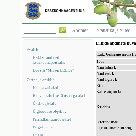
Andmed
Statistika ja viited
Liikide andmete kuv
Avaleht
Liik: Gallinago media (
EELISe andmed
Tüüp
keskkonnaportaalis
Nimi ladina k
Loe siit "Mis on EELIS?"
Nimi eesti k
Otsing ja artiklid
Nimi inglise k
Rühm
Kaitstavad alad
Kaitsekategooria
Rahvusvahelise tähtsusega alad
Üksikobjektid
Kirjeldus
Ürglooduse objektid
Pärandkultuuriobjektid
Direktiivi lisad
Pargid, puistud
Liigi ohustatuse hinnang
Liigid