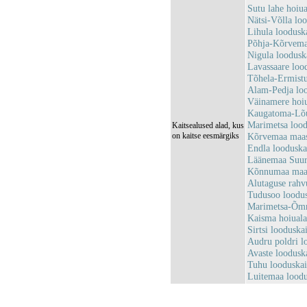
Sutu lahe hoi
Nätsi-Võlla lo
Lihula loodus
Põhja-Kõrvema
Nigula loodus
Lavassaare loo
Tõhela-Ermist
Alam-Pedja lo
Väinamere hoi
Kaugatoma-Lõ
Marimetsa loo
Kaitsealused alad, kus
on kaitse eesmärgiks
Kõrvemaa maas
Endla loodusk
Läänemaa Suur
Kõnnumaa maas
Alutaguse rah
Tudusoo loodu
Marimetsa-Õm
Kaisma hoiual
Sirtsi loodusk
Audru poldri 
Avaste loodus
Tuhu looduska
Luitemaa lood