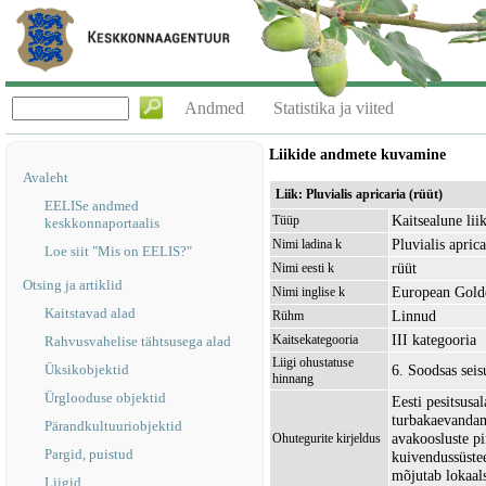
Andmed
Statistika ja viited
Liikide andmete kuvamine
Avaleht
Liik: Pluvialis apricaria (rüüt)
EELISe andmed
Kaitsealune lii
Tüüp
keskkonnaportaalis
Pluvialis aprica
Nimi ladina k
Loe siit "Mis on EELIS?"
rüüt
Nimi eesti k
Otsing ja artiklid
European Gold
Nimi inglise k
Kaitstavad alad
Linnud
Rühm
III kategooria
Kaitsekategooria
Rahvusvahelise tähtsusega alad
Liigi ohustatuse
Üksikobjektid
6. Soodsas sei
hinnang
Ürglooduse objektid
Eesti pesitsus
turbakaevandam
Pärandkultuuriobjektid
avakoosluste p
Ohutegurite kirjeldus
Pargid, puistud
kuivendussüste
mõjutab lokaal
Liigid