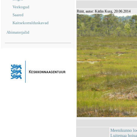
Veekogud
Rüüt, autor: Kätlin Kurg, 20.06.2014
Saared
Kaitsekorralduskavad
Abimaterjalid
Meenikunno lo
Luitemaa hoiu