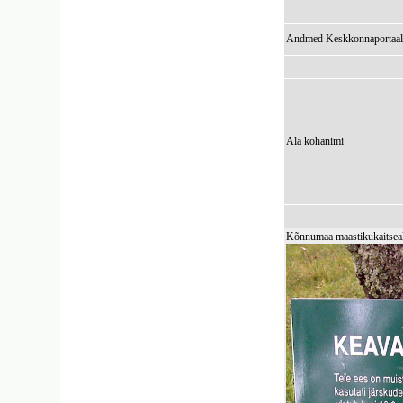
Andmed Keskkonnaportaal
Ala kohanimi
Kõnnumaa maastikukaitseala