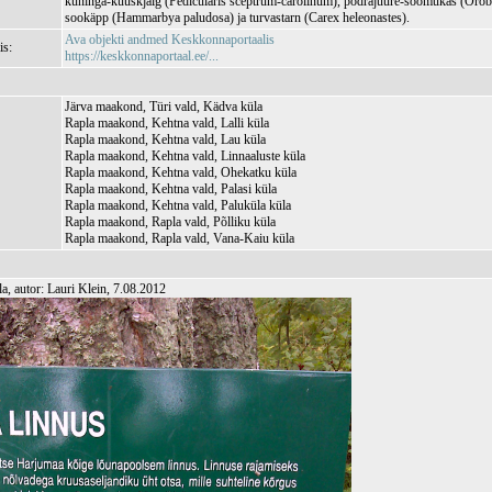
kuninga-kuuskjalg (Pedicularis sceptrum-carolinum), põdrajuure‑soomukas (Oroba
sookäpp (Hammarbya paludosa) ja turvastarn (Carex heleonastes).
Ava objekti andmed Keskkonnaportaalis
is:
https://keskkonnaportaal.ee/...
Järva maakond, Türi vald, Kädva küla
Rapla maakond, Kehtna vald, Lalli küla
Rapla maakond, Kehtna vald, Lau küla
Rapla maakond, Kehtna vald, Linnaaluste küla
Rapla maakond, Kehtna vald, Ohekatku küla
Rapla maakond, Kehtna vald, Palasi küla
Rapla maakond, Kehtna vald, Paluküla küla
Rapla maakond, Rapla vald, Põlliku küla
Rapla maakond, Rapla vald, Vana-Kaiu küla
, autor: Lauri Klein, 7.08.2012