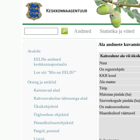
Andmed
Statistika ja viited
Ala andmete kuvami
Avaleht
Kaitsealune ala või ük
EELISe andmed
Nimi
keskkonnaportaalis
On registriobjekt
Loe siit "Mis on EELIS?"
KKR kood
Otsing ja artiklid
Ala staatus
Tüüp
Kaitstavad alad
Maismaa pindala (ha)
Rahvusvahelise tähtsusega alad
Siseveekogude pindala (ha
Üksikobjektid
On maksusoodustus
Maastikulised väärtused
Ürglooduse objektid
Pärandkultuuriobjektid
Pargid, puistud
Liigid