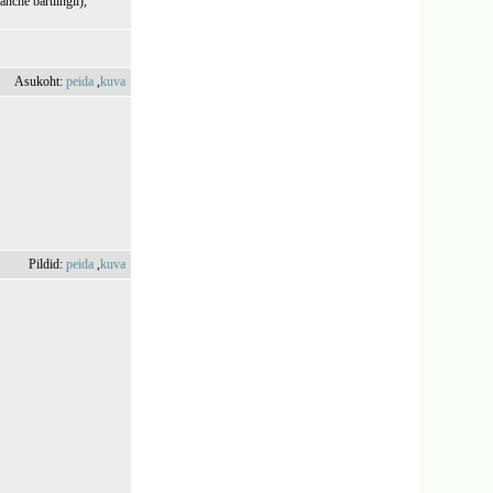
nche bartlingii),
Asukoht:
peida
,
kuva
Pildid:
peida
,
kuva