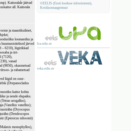
mp). Kaitsealale jäävad
©EELIS (Eesti looduse infosüsteem),
skaitse all. Kaitseala
Keskkonnaagentuur
vorme ja maastikuilmet,
bjekti;
loodusliku loomastiku ja
n huumustoitelised järved
lva.eelis.ee
d – 6210), liigirikkad
esaba ja ürt-
d (7120),
7230), vanad
ud (9050), okasmetsad
veka.eelis.ee
irdesoo- ja rabametsad
ed liigid on suur-
sirbik (Drepanocladus
nnustiku kaitse kohta
iike ja nende elupaiku.
(Tetrao urogallus),
taja (Vanellus vanellus);
on musträhn (Dryocopus
irjurähn (Dendrocopos
ir (Eptesicus nilssonii)
k (Malaxis monophyllos),