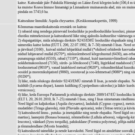
kaitse. Kaitsealale jääv Paluküla Hiiemägi on Lääne-Eesti kõrgeim koht (106,4 m ü
ka muistse Keava linnuse linnamägi ja Linnaaluste muinasasula alad, mis on muinsu
pindala on 5743,6 ha.
Kaitsealune linnuliik: Aquila chrysaetos. (Keskkonnaekspertiis, 1999)
Kõnnumaa maastikukaitseala eesmärk on kaitsta:
1) rabasid ning nendega piirnevaid looduslikke ja poollooduslikke kooslusi, pinna
elustiku mitmekesisust ja kaitsealuseid liike ning ajaloolis-kultuurilise väärtusega o
2) elupaigatüüpe, mida nõukogu direktiiv 92/43/EMÜ looduslike elupaikade ning 
taimestiku kaitse kohta (EÜT L 206, 22.07.1992, lk 7–50) nimetab I lisas. Need o
ja järvikud (3160) , kuivad niidud lubjarikkal mullal (*olulised orhideede kasvuala
niidud lubjavaesel mullal (6270*), niiskuslembesed kõrgrohustud (6430), aas-rebas
punanupuga niidud (6510), rabad (7110*), rikutud, kuid taastumisvõimelised raba
nokkheinakooslused (7150), siirde- ja õõtsiksood (7140), liigirikkad madalsood (
loodusmetsad (9010*), vanad laialehised metsad (9020*), rohunditerikkad kuusik
oosidel ja moreenikuhjatistel (9060), soostuvad ja soo-lehtmetsad (9080*) ning si
(91D0*);
3) liike, mida nõukogu direktiiv 92/43/EMÜ nimetab II lisas, ja nende elupaiku. Ne
kuldtiib (Lycaena dispar), kaunis kuldking (Cypripedium calceolus) ja läikiv kurd
vernicosus);
4) liike, keda Euroopa Parlamendi ja nõukogu direktiiv 2009/147/EÜ loodusliku li
(ELT L 20, 26.01.2010, lk 7–25) nimetab I lisas, ning I lisas nimetamata rändlinnul
Need liigid on kaljukotkas (Aquila chrysaetos), laululuik (Cygnus cygnus), metsis 
mudatilder (Tringa glareola), rüüt (Pluvialis apricaria), teder (Tetrao tetrix) ja kiivi
5) kaitsealuseid linnu-, putuka- ja imetajaliike ning nende elupaiku. Need liigid 
martius), laanepüü (Bonasa bonasia), nõmmelõoke (Lullula arborea), valgeselg‑k
leucotos), väänkael (Jynx torquilla), palukuklane (Formica polyctena), põhja-nahkhi
ja tõmmulendlane (Myotis brandtii);
6) kaitsealuseid taimeliike ja nende kasvukohti. Need liigid on ainulehine sooval