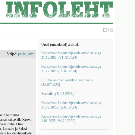
ENG
Uued (uuendatud) artiklid:
Kaitstavate loodusobjektide arvud seisuga
Väljad:
peida
,
kuva
31.12.2024
(31.12.2024)
Kaitstavate loodusobjektide arvud seisuga
31.12.2023
(02.01.2024)
EELISe andmed keskkonnaportaalis
(12.07.2023)
Statistika
(11.01.2023)
Kaitstavate loodusobjektide arvud seisuga
31.12.2022
(02.01.2023)
guse Kõnnumaa
Kaitstavate loodusobjektide arvud seisuga
stal kaitse alla Keava
1.01.2022
(04.01.2022)
 Palasi raba. Oma
 Loosalu ja Palasi
uste liikide elupaikade