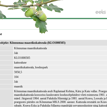
ne
sikobjekt: Kõnnumaa maastikukaitseala (KLO1000505)
Kõnnumaa maastikukaitseala
Jah
KLO1000505
kaitsealune
maastikukaitseala, looduspark
5950,5
)
104
Jah
maastik
Kõnnumaa maastikukaitseala asub Raplamaal Kehtna, Käru ja Kaiu vallas. Prae
maastikukaitseala koosseisu kuuluvatest loodusobjektidest võeti esimesena 1961. aa
mäed. Järgnesid 1964. aastal Paluküla Hiiemägi ja 1981. aastal Keava, Loosalu ja
praegustes piirides on Kõnnumaa MKA 2000. aastast. Kaitseala eesmärk on Keava,
rabade, Keava-Esku ja Paluküla-Sillaotsa mandrijää servamoodustiste ning kaitseal