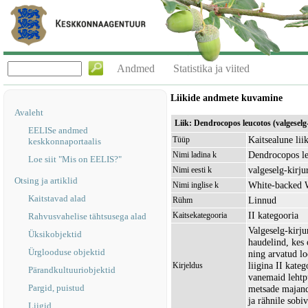
Andmed
Statistika ja viited
Liikide andmete kuvamine
Avaleht
Liik: Dendrocopos leucotos (valgeselg
EELISe andmed
Kaitsealune lii
Tüüp
keskkonnaportaalis
Dendrocopos le
Nimi ladina k
Loe siit "Mis on EELIS?"
valgeselg-kirju
Nimi eesti k
Otsing ja artiklid
White-backed 
Nimi inglise k
Kaitstavad alad
Linnud
Rühm
II kategooria
Kaitsekategooria
Rahvusvahelise tähtsusega alad
Valgeselg-kirj
Üksikobjektid
haudelind, kes 
Ürglooduse objektid
ning arvatud lo
liigina II kateg
Kirjeldus
Pärandkultuuriobjektid
vanemaid lehtp
Pargid, puistud
metsade majand
ja rähnile sobi
Liigid