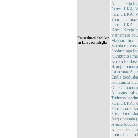
Alam-Pedja lo
Parmu LKA, Ve
Parmu LKA, Vi
Vooremaa maas
Parmu LKA, P
Käntu-Kastja 
Väinamere hoi
Kaitsealused alad, kus
Massiaru hoiu
on kaitse eesmärgiks
Karula rahvus
Sookuninga lo
Kivikupitsa ma
Keretü loodus
Haanja loodus
Läänemaa Suur
Endla loodusk
Kõnnumaa maas
Otepää loodus
Alutaguse rah
Tudusoo loodu
Parmu LKA, Ri
Pärnu maastik
Sõrve loodusk
Jäärja hoiual
Avaste loodus
Kiusumetsa ho
Puhtu-Laelatu 