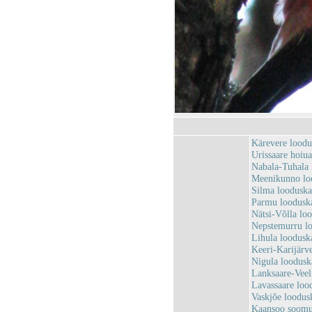
Kärevere lood
Urissaare hoi
Nabala-Tuhala
Meenikunno lo
Silma loodusk
Parmu loodusk
Nätsi-Võlla lo
Nepstemurru l
Lihula loodus
Keeri-Karijärv
Nigula loodus
Lanksaare-Vee
Lavassaare loo
Vaskjõe loodu
Kaansoo soomu