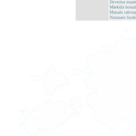
Järveotsa maas
Mäeküla hoiua
Matsalu rahvu
Naissaare loo