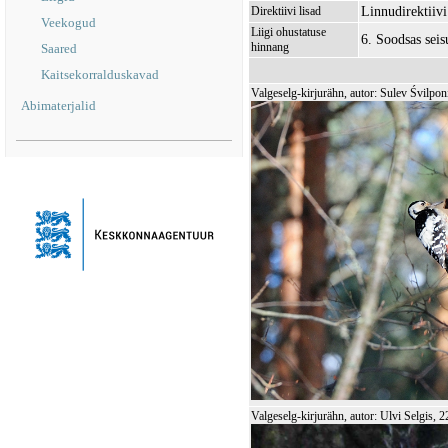
Linnudirektiivi 
Direktiivi lisad
Veekogud
Liigi ohustatuse
6. Soodsas sei
hinnang
Saared
Kaitsekorralduskavad
Valgeselg-kirjurähn, autor: Sulev Śvilpon
Abimaterjalid
Valgeselg-kirjurähn, autor: Ulvi Selgis, 