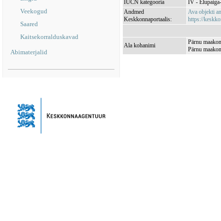
IUCN kategooria
IV - Elupaiga- 
Veekogud
Andmed
Ava objekti 
Keskkonnaportaalis:
https://keskko
Saared
Kaitsekorralduskavad
Pärnu maakond
Ala kohanimi
Pärnu maakond
Abimaterjalid