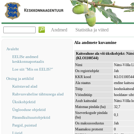
Andmed
Statistika ja viited
Ala andmete kuvamine
Avaleht
Kaitsealune ala või üksikobjekt: Näts
EELISe andmed
(KLO1100544)
keskkonnaportaalis
Nimi
Nätsi-Võlla 
Loe siit "Mis on EELIS?"
On registriobjekt
Jah
KKR kood
KLO1100544
Otsing ja artiklid
Ala staatus
endine kaitsea
Kaitstavad alad
Tüüp
looduskaitsea
Rahvusvahelise tähtsusega alad
Vöönditüüp
hooldatav sih
Asub kaitsealal
Nätsi-Võlla 
Üksikobjektid
Maismaa pindala (ha)
32,7
Ürglooduse objektid
Siseveekogude pindala
0,1
Pärandkultuuriobjektid
(ha)
On maksusoodustus
Jah
Pargid, puistud
Maamaksu protsent
0
Liigid