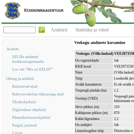
Andmed
Statistika ja viited
Veekogu andmete kuvamine
Avaleht
Veekogu: (Võlla laukad) VEE207353
EELISe andmed
On registriobjekt
Jah
keskkonnaportaalis
KKR kood
VEE2073530
Loe siit "Mis on EELIS?"
Nimi
(Võlla laukad
Otsing ja artiklid
Tüüp
Looduslik jär
Avalik kasutatavus
Ei ole avalik 
Kaitstavad alad
Veepeegli pindala (ha)
1,2
Rahvusvahelise tähtsusega alad
Veepeegli pin
Veetüüp (VRD)
kihistumata v
Üksikobjektid
Järve pikkus (m)
210
Ürglooduse objektid
Kaldajoone pikkus (m)
870
Pärandkultuuriobjektid
Kalda liigendatus
2,2
On umbjärv
Jah
Pargid, puistud
Limnoloogiline tüüp
Düstroofne e.
Liigid