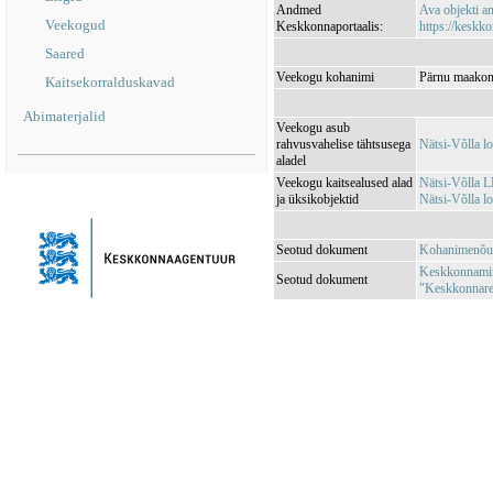
Andmed
Ava objekti 
Veekogud
Keskkonnaportaalis:
https://keskko
Saared
Veekogu kohanimi
Pärnu maakond
Kaitsekorralduskavad
Abimaterjalid
Veekogu asub
rahvusvahelise tähtsusega
Nätsi-Võlla 
aladel
Veekogu kaitsealused alad
Nätsi-Võlla 
ja üksikobjektid
Nätsi-Võlla 
Seotud dokument
Kohanimenõu
Keskkonnamini
Seotud dokument
"Keskkonnareg