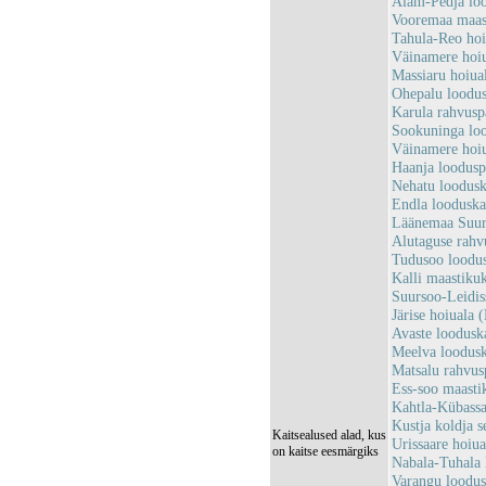
Alam-Pedja lo
Vooremaa maas
Tahula-Reo ho
Väinamere hoi
Massiaru hoiu
Ohepalu loodu
Karula rahvus
Sookuninga lo
Väinamere hoi
Haanja loodus
Nehatu loodus
Endla loodusk
Läänemaa Suur
Alutaguse rah
Tudusoo loodu
Kalli maastiku
Suursoo-Leidi
Järise hoiual
Avaste loodus
Meelva loodus
Matsalu rahvu
Ess-soo maast
Kahtla-Kübass
Kustja koldja 
Kaitsealused alad, kus
Urissaare hoi
on kaitse eesmärgiks
Nabala-Tuhala
Varangu loodu