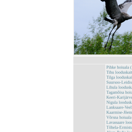
Pihke hoiuala
Tihu looduska
Tilga looduska
Suursoo-Leidi
Lihula loodus
Tagamõisa hoi
Keeri-Karijärv
Nigula loodus
Lanksaare-Vee
Kaarmise-Jõem
Võrsna hoiual
Lavassaare loo
Tõhela-Ermist