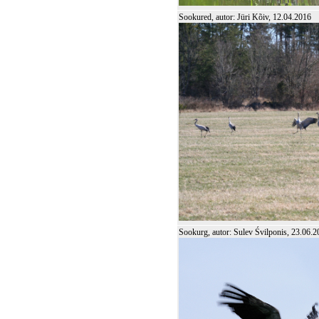
Sookured, autor: Jüri Kõiv, 12.04.2016
Sookurg, autor: Sulev Śvilponis, 23.06.