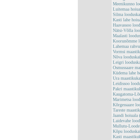
Meenikunno lo
Luitemaa hoiu
Silma loodusk
Kasti lahe ho
Haavassoo loo
Nätsi-Võlla lo
Maalasti loodu
Koorunõmme lo
Lahemaa rahv
Vormsi maasti
Nõva looduska
Leigri loodusk
Osmussaare ma
Küdema lahe h
Ura maastikuk
Leidissoo lood
Pakri maastiku
Kaugatoma-Lõu
Marimetsa loo
Kõrgessaare lo
Tareste maasti
Jaandi hoiual
Laidevahe loo
Mullutu-Loode
Kõpu looduska
Kasti maastiku