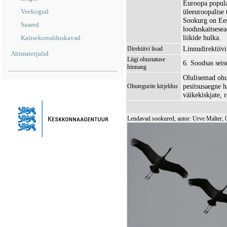
Euroopa populat
Veekogud
üleeuroopalise
Sookurg on Eest
Saared
looduskaitsesea
liikide hulka.
Kaitsekorralduskavad
Linnudirektiivi 
Direktiivi lisad
Abimaterjalid
Liigi ohustatuse
6. Soodsas sei
hinnang
Olulisemad ohu
pesitsusaegne 
Ohutegurite kirjeldus
väikekiskjate, 
Lendavad sookured, autor: Urve Malter, 