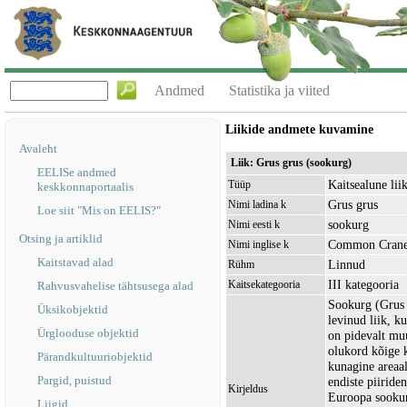
Andmed
Statistika ja viited
Liikide andmete kuvamine
Avaleht
Liik: Grus grus (sookurg)
EELISe andmed
Kaitsealune lii
Tüüp
keskkonnaportaalis
Grus grus
Nimi ladina k
Loe siit "Mis on EELIS?"
sookurg
Nimi eesti k
Otsing ja artiklid
Common Cran
Nimi inglise k
Kaitstavad alad
Linnud
Rühm
III kategooria
Kaitsekategooria
Rahvusvahelise tähtsusega alad
Sookurg (Grus 
Üksikobjektid
levinud liik, k
Ürglooduse objektid
on pidevalt mu
olukord kõige k
Pärandkultuuriobjektid
kunagine areaal
Pargid, puistud
endiste piiride
Kirjeldus
Euroopa sookur
Liigid