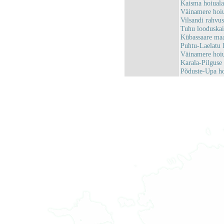
Kaisma hoiual
Väinamere hoi
Vilsandi rahv
Tuhu looduska
Kübassaare ma
Puhtu-Laelatu 
Väinamere hoi
Karala-Pilgus
Põduste-Upa h