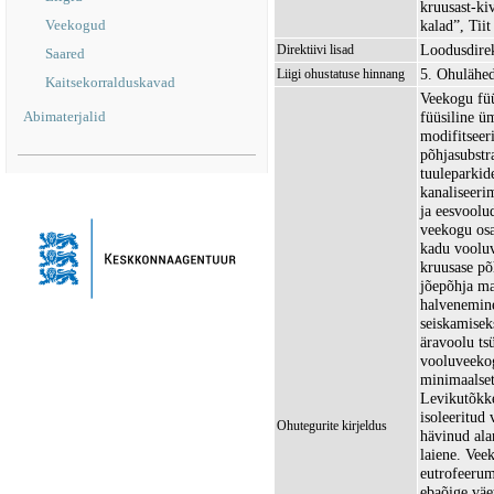
kruusast-kiv
Veekogud
kalad”, Tii
Loodusdirekt
Direktiivi lisad
Saared
5. Ohulähe
Liigi ohustatuse hinnang
Kaitsekorralduskavad
Veekogu füü
Abimaterjalid
füüsiline ü
modifitseer
põhjasubstr
tuuleparkid
kanaliseeri
ja eesvoolu
veekogu osa
kadu vooluv
kruusase põ
jõepõhja ma
halvenemine
seiskamisek
äravoolu ts
vooluveekog
minimaalset
Levikutõkke
isoleeritud
Ohutegurite kirjeldus
hävinud alam
laiene. Vee
eutrofeerum
ebaõige väe