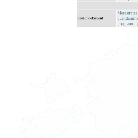
Merestrate
uuendamine:
Seotud dokument
programm p