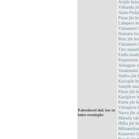
Avijõe hoi
Võhandu jõ
Alam-Pedja
Piusa jõe 
Lahepera h
Väinamere 
Ihamaru lo
Reiu jõe h
Väinamere 
Türi maast
Endla lood
Peipsiveer
Alutaguse 
Vasalemma 
Vaidva jõe
Kuivajõe h
Saarjõe ma
Pärnu jõe 
Karujärve 
Purtsi jõe
Võrtsjärve
Kaitsealused alad, kus on
Narva jõe 
kaitse eesmärgiks
Matsalu ra
Hilba jõe 
Mõisamõtsa
Konuvere h