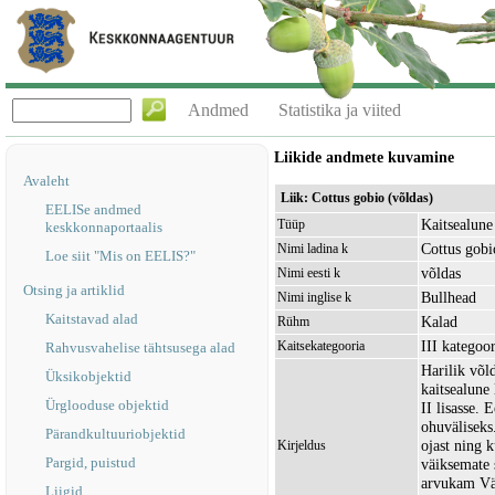
Andmed
Statistika ja viited
Liikide andmete kuvamine
Avaleht
Liik: Cottus gobio (võldas)
EELISe andmed
Kaitsealune 
Tüüp
keskkonnaportaalis
Cottus gobi
Nimi ladina k
Loe siit "Mis on EELIS?"
võldas
Nimi eesti k
Otsing ja artiklid
Bullhead
Nimi inglise k
Kaitstavad alad
Kalad
Rühm
III kategoor
Kaitsekategooria
Rahvusvahelise tähtsusega alad
Harilik võl
Üksikobjektid
kaitsealune
Ürglooduse objektid
II lisasse. 
ohuväliseks.
Pärandkultuuriobjektid
ojast ning 
Kirjeldus
Pargid, puistud
väiksemate 
arvukam Väi
Liigid