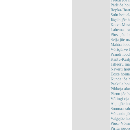
Preedi jõe
Pärlijõe h
Ropka-Ihas
Sulu hoiua
Jägala jõe
Koiva-Must
Lahemaa r
Piusa jõe 
Selja jõe m
Mahtra loo
Võrtsjärve 
Prandi loo
Käntu-Kast
Tilleoru m
Navesti ho
Eoste hoiu
Kunda jõe 
Paeküla ho
Pikkoja al
Pärnu jõe 
Võlingi oj
Ahja jõe h
Soomaa ra
Võhandu jõ
Valgejõe h
Piusa-Võmm
Pirita jõeo