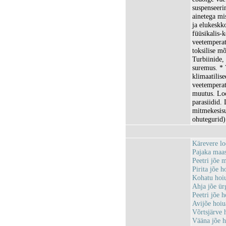
suspenseeri
ainetega mis
ja elukeskk
füüsikalis-
veetemperat
toksilise m
Turbiinide,
suremus. * 
klimaatilis
veetemperat
muutus. Loo
parasiidid.
mitmekesisu
ohutegurid)
Kärevere l
Pajaka maa
Peetri jõe 
Pirita jõe
Kohatu hoi
Ahja jõe ü
Peetri jõe
Avijõe hoi
Võrtsjärve
Vääna jõe 