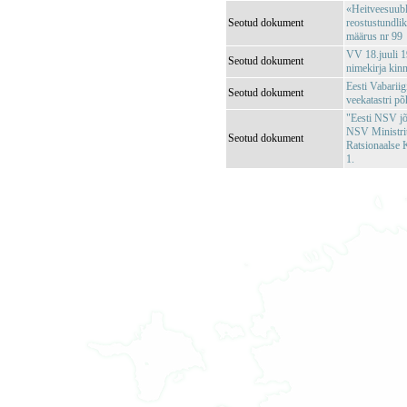
«Heitveesuubl
Seotud dokument
reostustundli
määrus nr 99
VV 18.juuli 1
Seotud dokument
nimekirja kin
Eesti Vabariig
Seotud dokument
veekatastri p
"Eesti NSV jõg
NSV Ministri
Seotud dokument
Ratsionaalse 
1.