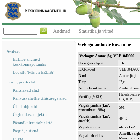
Andmed
Statistika ja viited
Veekogu andmete kuvamine
Avaleht
Veekogu: Amme jõgi VEE1040900
EELISe andmed
On registriobjekt
Jah
keskkonnaportaalis
KKR kood
VEE1040900
Loe siit "Mis on EELIS?"
Nimi
Amme jõgi
Otsing ja artiklid
Tüüp
Jõgi
Avalik kasutatavus
Avalikult kasu
Kaitstavad alad
Heledaveelised
Veetüüp (VRD)
Rahvusvahelise tähtsusega alad
IIB, IIIB)
Valgala pindala (km²,
Üksikobjektid
501
nimestikust 1984)
Ürglooduse objektid
Valgala pindala (km²,
494,6
ametlik)
Pärandkultuuriobjektid
Valgala suurus
üle 25 km²
Pargid, puistud
Ametlik valgla
Valgala kirjeldus
Maa-ameti 5x5
Liigid