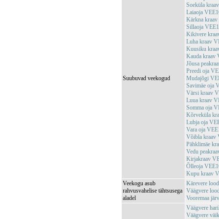
Soeküla kra
Laiaoja VEE
Kärkna kraa
Sillaoja VEE
Kikivere kra
Luha kraav 
Kuusiku kra
Kauda kraav
Jõusa peakr
Preedi oja V
Suubuvad veekogud
Mudajõgi VE
Savimäe oja
Värsi kraav
Luua kraav 
Somma oja V
Kõrveküla k
Lubja oja V
Vara oja VE
Võibla kraa
Pähklimäe k
Vedu peakra
Kirjakraav 
Õlleoja VEE
Kupu kraav 
Veekogu asub
Kärevere loo
rahvusvahelise tähtsusega
Väägvere loo
aladel
Vooremaa jär
Väägvere har
Väägvere väik