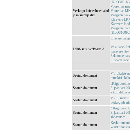
(KLO310168
Vooremaa maa
Veekogu kaitsealused alad
Vooremaa MK
ja üksikobjektid
Väägvere väi
Kärevere LK
Kärevere loo
Väägvere hari
(KLO310096
Ehavere pais
Veskijärv (P
Läbib seisuveekogusid
Kaiavere jär
Palamuse pai
Elistvere jä
VV 09.detsemb
Seotud dokument
nimekiri" keh
„Riigi poolt k
Seotud dokument
3. jaanuari 20
a korralduse 
VV 8. märtsi 2
Seotud dokument
veekogude nim
" Riigi poolt 
Seotud dokument
3. jaanuari 20
sõnastuses
Keskkonnamini
Seotud dokument
keskkonnaseir