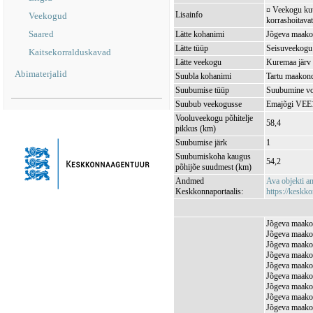
¤ Veekogu kuul
Lisainfo
Veekogud
korrashoitavat
Saared
Lätte kohanimi
Jõgeva maako
Lätte tüüp
Seisuveekogu
Kaitsekorralduskavad
Lätte veekogu
Kuremaa jär
Abimaterjalid
Suubla kohanimi
Tartu maakond
Suubumise tüüp
Suubumine vo
Suubub veekogusse
Emajõgi VEE
Vooluveekogu põhitelje
58,4
pikkus (km)
Suubumise järk
1
Suubumiskoha kaugus
54,2
põhijõe suudmest (km)
Andmed
Ava objekti 
Keskkonnaportaalis:
https://keskko
Jõgeva maakon
Jõgeva maakon
Jõgeva maakon
Jõgeva maakon
Jõgeva maakon
Jõgeva maakon
Jõgeva maakon
Jõgeva maakon
Jõgeva maako