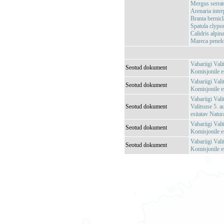
Mergus serrat
Arenaria interp
Branta bernicl
Spatula clypea
Calidris alpin
Mareca penelo
Vabariigi Val
Seotud dokument
Komisjonile e
Vabariigi Val
Seotud dokument
Komisjonile e
Vabariigi Vali
Seotud dokument
Valitsuse 5. 
esitatav Natu
Vabariigi Vali
Seotud dokument
Komisjonile e
Vabariigi Vali
Seotud dokument
Komisjonile es