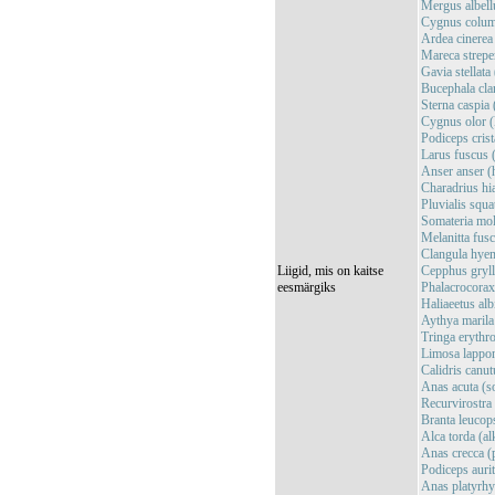
Mergus albell
Cygnus columb
Ardea cinerea 
Mareca streper
Gavia stellat
Bucephala cla
Sterna caspia 
Cygnus olor 
Podiceps crista
Larus fuscus
Anser anser (h
Charadrius hiat
Pluvialis squa
Somateria mol
Melanitta fus
Clangula hyem
Liigid, mis on kaitse
Cepphus gryll
eesmärgiks
Phalacrocorax
Haliaeetus alb
Aythya marila
Tringa erythro
Limosa lappon
Calidris canut
Anas acuta (s
Recurvirostra
Branta leucop
Alca torda (al
Anas crecca (p
Podiceps aurit
Anas platyrhy