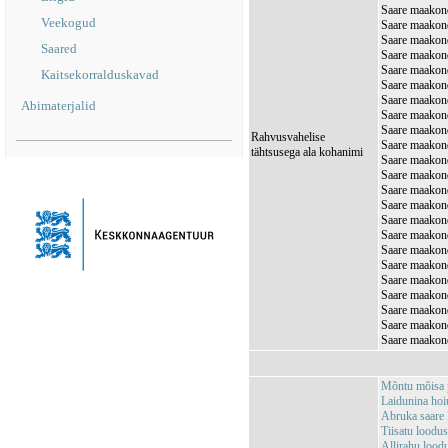
Saare maakond
Veekogud
Saare maakond
Saare maakond
Saared
Saare maakond
Saare maakond
Kaitsekorralduskavad
Saare maakond
Saare maakond
Abimaterjalid
Saare maakond
Saare maakond
Rahvusvahelise
Saare maakond
tähtsusega ala kohanimi
Saare maakon
Saare maakon
Saare maakond
Saare maakond
Saare maakond
Saare maakond
Saare maakond
Saare maakond
Saare maakond
Saare maakon
Saare maakond
Saare maakond
Saare maakond
Mõntu mõisa
Laidunina ho
Abruka saare
Tiisatu loodu
Allirahu loo