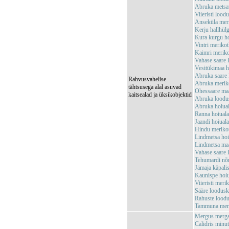
Abruka metsa
Viieristi loo
Anseküla mer
Kerju hallhü
Kura kurgu h
Vintri merik
Kaimri merik
Vahase saare
Vesitükimaa 
Abruka saare
Rahvusvahelise
Abruka merik
tähtsusega alal asuvad
Ohessaare ma
kaitsealad ja üksikobjektid
Abruka loodu
Abruka hoiu
Ranna hoiual
Jaandi hoiua
Hindu meriko
Lindmetsa ho
Lindmetsa ma
Vahase saare
Tehumardi n
Jämaja käpali
Kaunispe hoi
Viieristi mer
Sääre loodus
Rahuste lood
Tammuna meri
Mergus mergan
Calidris minut