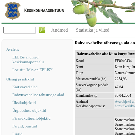
Andmed
Statistika ja viited
Rahvusvahelise tähtsusega ala 
Avaleht
Rahvusvaheline ala: Kura kurgu lin
EELISe andmed
Kood
EE0040434
keskkonnaportaalis
Nimi
Kura kurgu li
Loe siit "Mis on EELIS?"
Tüüp
Natura (linnua
Otsing ja artiklid
Maismaa pindala (ha)
2254,98
Siseveekogude pindala
Kaitstavad alad
47,64
(ha)
Rahvusvahelise tähtsusega alad
Kinnitamise kp
30.04.2004
Andmed
Ava objekti 
Üksikobjektid
Keskkonnaportaalis:
https://keskko
Ürglooduse objektid
Pärandkultuuriobjektid
Saare maakond
Saare maakon
Pargid, puistud
Saare maakond
Saare maakond
Liigid