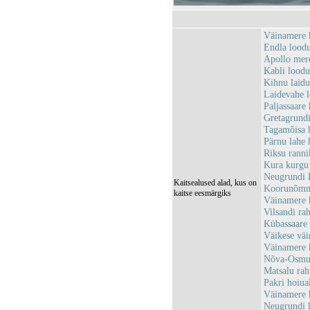
Väinamere 
Endla lood
Apollo mer
Kabli lood
Kihnu laid
Laidevahe 
Paljassaar
Gretagrund
Tagamõisa 
Pärnu lahe
Riksu rann
Kura kurgu
Neugrundi 
Kaitsealused alad, kus on
Koorunõmm
kaitse eesmärgiks
Väinamere 
Vilsandi r
Kübassaare
Väikese vä
Väinamere 
Nõva-Osmus
Matsalu ra
Pakri hoiu
Väinamere 
Neugrundi 