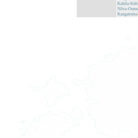
Kahtla-Küb
Nõva-Osmus
Kaugatoma