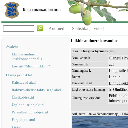
Andmed
Statistika ja viited
Liikide andmete kuvamine
Avaleht
Liik: Clangula hyemalis (aul)
EELISe andmed
Clangula h
Nimi ladina k
keskkonnaportaalis
aul
Nimi eesti k
Loe siit "Mis on EELIS?"
Long-taile
Nimi inglise k
Otsing ja artiklid
Linnud
Rühm
Kaitstavad alad
Linnudirekti
Direktiivi lisad
5. Ohulähe
Liigi ohustatuse hinnang
Rahvusvahelise tähtsusega alad
Põhiline oh
Üksikobjektid
Ohutegurite kirjeldus
inimese pool
Ürglooduse objektid
Pärandkultuuriobjektid
Aul, autor: Janika Nepomnjustsaja, 11.0
Pargid, puistud
Liigid