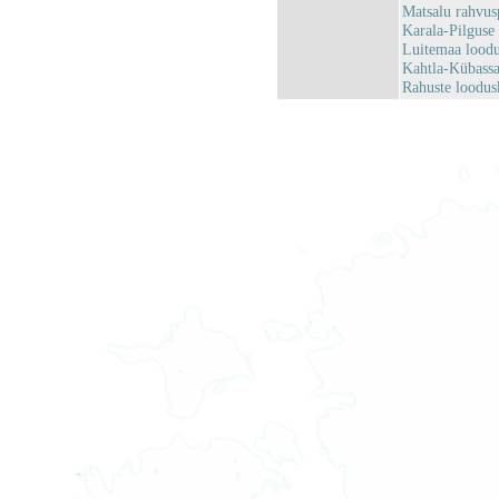
Matsalu rahvu
Karala-Pilgus
Luitemaa lood
Kahtla-Kübass
Rahuste loodu