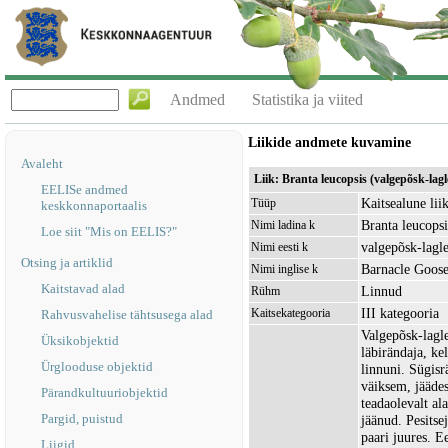
Andmed
Statistika ja viited
Liikide andmete kuvamine
Avaleht
Liik: Branta leucopsis (valgepõsk-lagl
EELISe andmed
Kaitsealune lii
Tüüp
keskkonnaportaalis
Branta leucopsi
Nimi ladina k
Loe siit "Mis on EELIS?"
valgepõsk-lagl
Nimi eesti k
Otsing ja artiklid
Barnacle Goos
Nimi inglise k
Kaitstavad alad
Linnud
Rühm
III kategooria
Kaitsekategooria
Rahvusvahelise tähtsusega alad
Valgepõsk-lagle
Üksikobjektid
läbirändaja, ke
Ürglooduse objektid
linnuni. Sügisr
väiksem, jääde
Pärandkultuuriobjektid
teadaolevalt al
Pargid, puistud
jäänud. Pesits
paari juures. E
Liigid