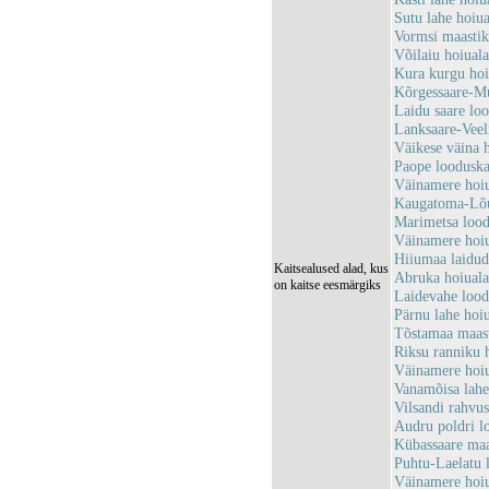
Sutu lahe hoi
Vormsi maasti
Võilaiu hoiua
Kura kurgu ho
Kõrgessaare-M
Laidu saare lo
Lanksaare-Vee
Väikese väina
Paope loodusk
Väinamere hoi
Kaugatoma-Lõ
Marimetsa loo
Väinamere hoi
Hiiumaa laidu
Kaitsealused alad, kus
Abruka hoiual
on kaitse eesmärgiks
Laidevahe loo
Pärnu lahe ho
Tõstamaa maas
Riksu ranniku
Väinamere hoi
Vanamõisa lah
Vilsandi rahv
Audru poldri 
Kübassaare ma
Puhtu-Laelatu 
Väinamere hoi