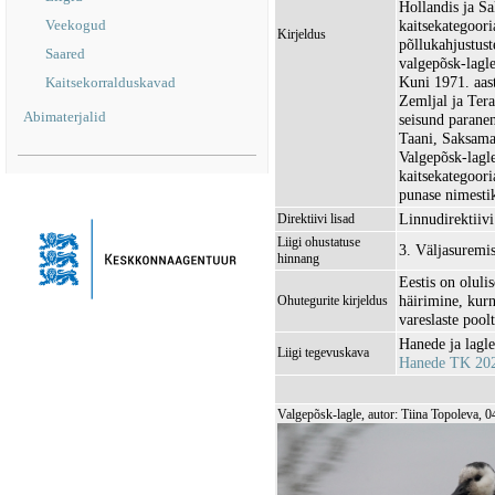
Hollandis ja Sa
Veekogud
kaitsekategoori
Kirjeldus
põllukahjustus
Saared
valgepõsk-lagle
Kuni 1971. aast
Kaitsekorralduskavad
Zemljal ja Ter
Abimaterjalid
seisund paranen
Taani, Saksam
Valgepõsk-lagle
kaitsekategoori
punase nimesti
Linnudirektiivi 
Direktiivi lisad
Liigi ohustatuse
3. Väljasuremi
hinnang
Eestis on olul
häirimine, kurn
Ohutegurite kirjeldus
vareslaste poo
Hanede ja lagle
Liigi tegevuskava
Hanede TK 20
Valgepõsk-lagle, autor: Tiina Topoleva, 