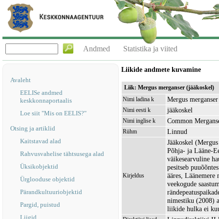
Andmed
Statistika ja viited
Liikide andmete kuvamine
Avaleht
Liik: Mergus merganser (jääkoskel)
EELISe andmed
Mergus merganser
Nimi ladina k
keskkonnaportaalis
jääkoskel
Nimi eesti k
Loe siit "Mis on EELIS?"
Common Mergans
Nimi inglise k
Otsing ja artiklid
Linnud
Rühm
Kaitstavad alad
Jääkoskel (Mergus 
Põhja- ja Lääne-Ee
Rahvusvahelise tähtsusega alad
väikesearvuline ha
Üksikobjektid
pesitseb puuõõntes 
ääres, Läänemere 
Kirjeldus
Ürglooduse objektid
veekogude saastumi
Pärandkultuuriobjektid
rändepeatuspaikade
nimestiku (2008) a
Pargid, puistud
liikide hulka ei ku
Liigid