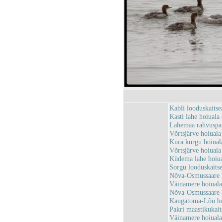
Kabli looduskaits
Kasti lahe hoiual
Lahemaa rahvusp
Võrtsjärve hoiual
Kura kurgu hoiua
Võrtsjärve hoiual
Küdema lahe hoiu
Sorgu looduskait
Nõva-Osmussaare 
Väinamere hoiual
Nõva-Osmussaare 
Kaugatoma-Lõu h
Pakri maastikukai
Väinamere hoiual