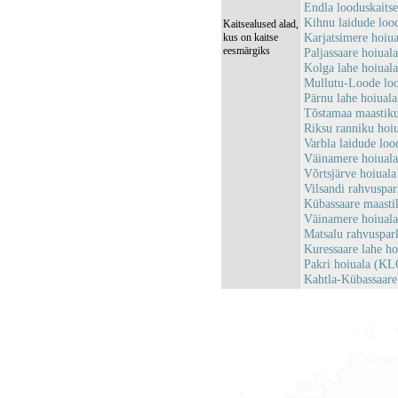
Endla looduskait
Kihnu laidude loo
Kaitsealused alad,
Karjatsimere hoi
kus on kaitse
eesmärgiks
Paljassaare hoiua
Kolga lahe hoiua
Mullutu-Loode lo
Pärnu lahe hoiua
Tõstamaa maastik
Riksu ranniku ho
Varbla laidude lo
Väinamere hoiual
Võrtsjärve hoiual
Vilsandi rahvusp
Kübassaare maast
Väinamere hoiual
Matsalu rahvuspa
Kuressaare lahe 
Pakri hoiuala (K
Kahtla-Kübassaar