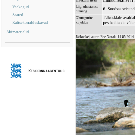
Linnudirektiivi II 
Direktiivi lisad
Veekogud
Liigi ohustatuse
6. Soodsas seisund
hinnang
Saared
Jääkosklale avaldab
Ohutegurite
Kaitsekorralduskavad
kirjeldus
pesakohtaade väh
Abimaterjalid
Jääkoskel, autor: Ene Norak, 14.05.2014