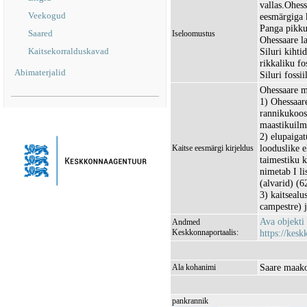
vallas.Ohess
Veekogud
eesmärgiga k
Panga pikku
Saared
Iseloomustus
Ohessaare l
Kaitsekorralduskavad
Siluri kihti
rikkaliku fo
Abimaterjalid
Siluri fossi
Ohessaare ma
1) Ohessaar
rannikukoosl
maastikuilme
2) elupaiga
looduslike 
Kaitse eesmärgi kirjeldus
taimestiku 
nimetab I l
(alvarid) (6
3) kaitsealu
campestre) j
Ava objekti
Andmed
Keskkonnaportaalis:
https://kesk
Saare maako
Ala kohanimi
pankrannik