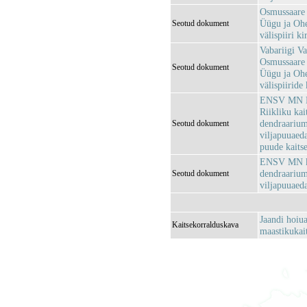
Osmussaare 
Üügu ja Ohe
Seotud dokument
välispiiri k
Vabariigi Va
Osmussaare 
Seotud dokument
Üügu ja Ohe
välispiiride
ENSV MN Loo
Riikliku kai
dendraariumi
Seotud dokument
viljapuuaeda
puude kaits
ENSV MN ko
dendraariumi
Seotud dokument
viljapuuaeda
Jaandi hoiua
Kaitsekorralduskava
maastikukai