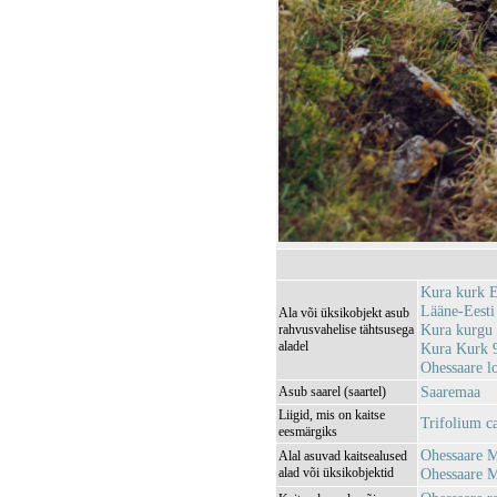
Kura kurk 
Lääne-Eesti
Ala või üksikobjekt asub
Kura kurgu
rahvusvahelise tähtsusega
aladel
Kura Kurk 
Ohessaare 
Saaremaa
Asub saarel (saartel)
Liigid, mis on kaitse
Trifolium c
eesmärgiks
Ohessaare 
Alal asuvad kaitsealused
alad või üksikobjektid
Ohessaare 