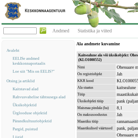
Andmed
Statistika ja viited
Ala andmete kuvamine
Avaleht
Kaitsealune ala või üksikobjekt: Ohe
EELISe andmed
(KLO1000552)
keskkonnaportaalis
Ohessaare m
Nimi
Loe siit "Mis on EELIS?"
Jah
On registriobjekt
KLO10005
Otsing ja artiklid
KKR kood
kaitsealune
Ala staatus
Kaitstavad alad
maastikukai
Tüüp
Rahvusvahelise tähtsusega alad
pank (palja
Üksikobjekti tüüp
Üksikobjektid
8,1
Maismaa pindala (ha)
Ürglooduse objektid
Jah
On maksusoodustus
Pärandkultuuriobjektid
rannamaasti
Maastiku tüüp
pank, palja
Maastikulised väärtused
Pargid, puistud
Ohessaare m
Liigid