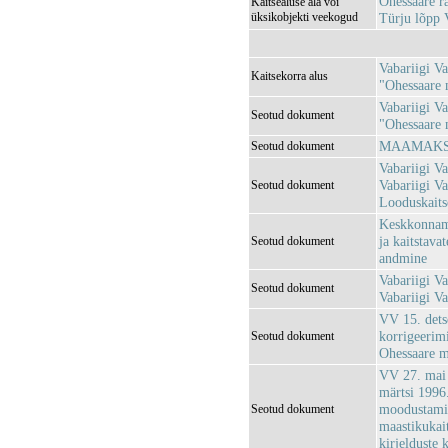
Ohessaare 
Kaitsealuse ala või
üksikobjekti veekogud
Türju lõpp
Vabariigi Va
Kaitsekorra alus
"Ohessaare m
Vabariigi Va
Seotud dokument
"Ohessaare 
MAAMAKSUS
Seotud dokument
Vabariigi Va
Vabariigi V
Seotud dokument
Looduskait
Keskkonnami
ja kaitstava
Seotud dokument
andmine
Vabariigi Va
Seotud dokument
Vabariigi V
VV 15. det
korrigeerimi
Seotud dokument
Ohessaare m
VV 27. mai 
märtsi 1996
moodustamin
Seotud dokument
maastikukait
kirjelduste