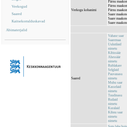
Pärnu maakond
Pärnu maakond
Veekogud
Veekogu kohanimi
Pärnu maakond
Saared
Saare maakon
Saare maakond
Kaitsekorralduskavad
Saare maakond
Abimaterjalid
Vahase saar
Saaremaa
Uulutilaid
nimetu
Kibissäär
Ahessäär
nimetu
Rublakare
Selglaid
Pauvanasu
Saared
nimetu
Muhu saar
Kasselaid
nimetu
Tuudinasu
Ruilaid
nimetu
Kuralaid
Kihnu saar
nimetu
nimetu
Sutu lahe ho