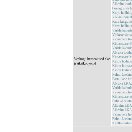
Allirahu loo
Gretagrundi 
Kerju hallhü
Võilaiu hoiu
Kura kurgu h
Kerju hallhül
Varbla laidu
Väikese väin
Väinamere ho
Kübassaare M
Varbla laidu
Abruka loodu
Kübassaare M
Veekogu kaitsealused alad
Kihnu laidud
ja üksikobjektid
Kihnu hoiual
Kihnu laidud
Puhtu-Laelat
Pärnu lahe h
Abruka LKA, 
Varbla laidud
Väinamere ho
Kübassaare m
Puhtu-Laelat
Allirahu LKA
Allirahu LK
Väinamere ho
Puhtu-Laelat
Kahtla-Kübas