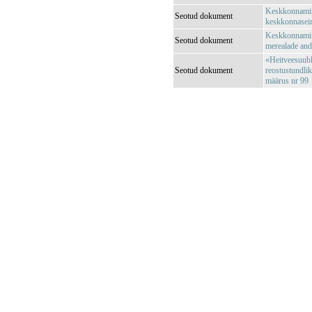
Keskkonnamini
Seotud dokument
keskkonnaseir
Keskkonnamini
Seotud dokument
merealade an
«Heitveesuubl
Seotud dokument
reostustundli
määrus nr 99