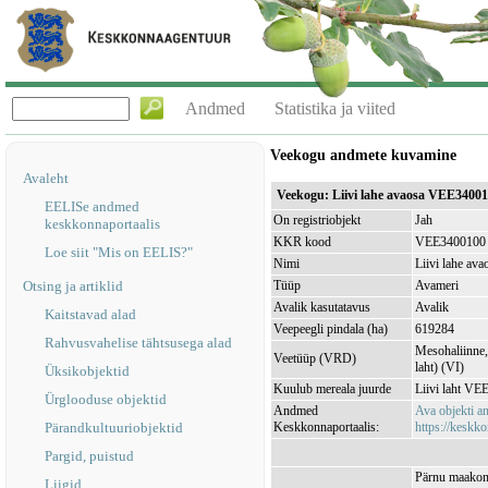
Andmed
Statistika ja viited
Veekogu andmete kuvamine
Avaleht
Veekogu: Liivi lahe avaosa VEE3400
EELISe andmed
On registriobjekt
Jah
keskkonnaportaalis
KKR kood
VEE3400100
Loe siit "Mis on EELIS?"
Nimi
Liivi lahe ava
Otsing ja artiklid
Tüüp
Avameri
Avalik kasutatavus
Avalik
Kaitstavad alad
Veepeegli pindala (ha)
619284
Rahvusvahelise tähtsusega alad
Mesohaliinne, 
Veetüüp (VRD)
laht) (VI)
Üksikobjektid
Kuulub mereala juurde
Liivi laht V
Ürglooduse objektid
Andmed
Ava objekti 
Pärandkultuuriobjektid
Keskkonnaportaalis:
https://keskko
Pargid, puistud
Pärnu maakond
Liigid