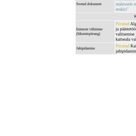
määrusele n
Seotud dokument
eeskiri"
K
Piiratud
Alg
ja päästetöö
Inimeste viibimine
(liikumispiirang)
valitsemise
kaitseala va
Piiratud
Kai
Jahipidamine
jahipidamin