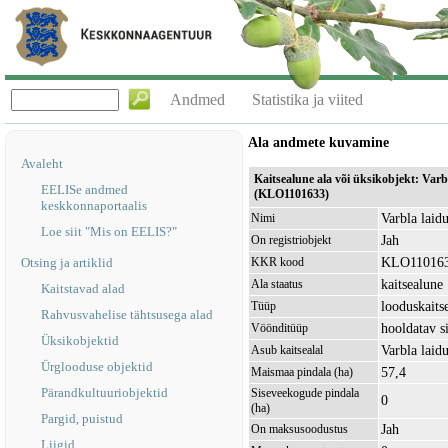
Andmed
Statistika ja viited
Ala andmete kuvamine
Avaleht
Kaitsealune ala või üksikobjekt: Var
EELISe andmed
(KLO1101633)
keskkonnaportaalis
Varbla laid
Nimi
Loe siit "Mis on EELIS?"
Jah
On registriobjekt
KLO11016
Otsing ja artiklid
KKR kood
kaitsealune
Ala staatus
Kaitstavad alad
looduskaits
Tüüp
Rahvusvahelise tähtsusega alad
hooldatav s
Vöönditüüp
Üksikobjektid
Varbla lai
Asub kaitsealal
Ürglooduse objektid
57,4
Maismaa pindala (ha)
Pärandkultuuriobjektid
Siseveekogude pindala
0
(ha)
Pargid, puistud
Jah
On maksusoodustus
Liigid