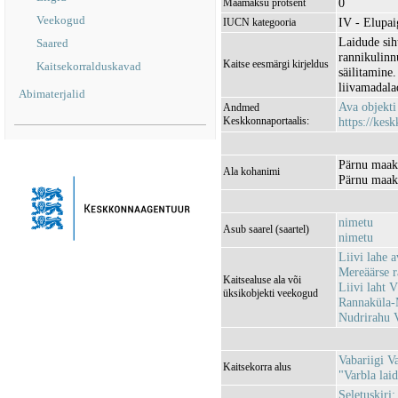
0
Maamaksu protsent
Veekogud
IV - Elupaig
IUCN kategooria
Laidude sih
Saared
rannikulinn
Kaitse eesmärgi kirjeldus
Kaitsekorralduskavad
säilitamine
liivamadala
Abimaterjalid
Ava objekt
Andmed
Keskkonnaportaalis:
https://kesk
Pärnu maak
Ala kohanimi
Pärnu maak
nimetu
Asub saarel (saartel)
nimetu
Liivi lahe
Mereäärse 
Kaitsealuse ala või
Liivi laht
üksikobjekti veekogud
Rannaküla-
Nudrirahu
Vabariigi V
Kaitsekorra alus
"Varbla laid
Seletuskiri: