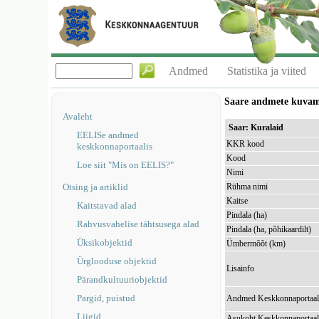
Andmed
Statistika ja viited
Saare andmete kuva
Avaleht
Saar: Kuralaid
EELISe andmed
KKR kood
keskkonnaportaalis
Kood
Loe siit "Mis on EELIS?"
Nimi
Otsing ja artiklid
Rühma nimi
Kaitse
Kaitstavad alad
Pindala (ha)
Rahvusvahelise tähtsusega alad
Pindala (ha, põhikaardilt)
Üksikobjektid
Ümbermõõt (km)
Ürglooduse objektid
Lisainfo
Pärandkultuuriobjektid
Pargid, puistud
Andmed Keskkonnaportaal
Liigid
Asukoht Keskkonnaportaal