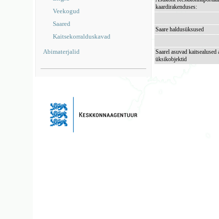
kaardirakenduses:
Veekogud
Saared
Saare haldusüksused
Kaitsekorralduskavad
Abimaterjalid
Saarel asuvad kaitsealused 
üksikobjektid