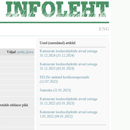
ENG
Uued (uuendatud) artiklid:
Kaitstavate loodusobjektide arvud seisuga
Väljad:
peida
,
kuva
31.12.2024
(31.12.2024)
Kaitstavate loodusobjektide arvud seisuga
31.12.2023
(02.01.2024)
EELISe andmed keskkonnaportaalis
(12.07.2023)
Statistika
(11.01.2023)
Kaitstavate loodusobjektide arvud seisuga
31.12.2022
(02.01.2023)
eendub edelasse pikk
Kaitstavate loodusobjektide arvud seisuga
1.01.2022
(04.01.2022)