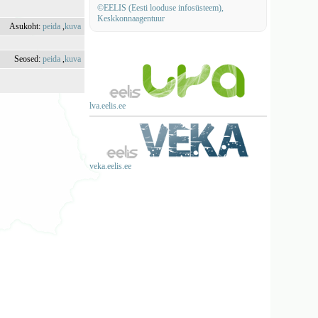
©EELIS (Eesti looduse infosüsteem),
Keskkonnaagentuur
Asukoht:
peida
,
kuva
Seosed:
peida
,
kuva
lva.eelis.ee
veka.eelis.ee