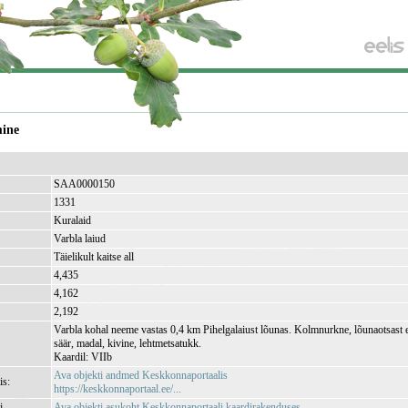
mine
SAA0000150
1331
Kuralaid
Varbla laiud
Täielikult kaitse all
4,435
4,162
2,192
Varbla kohal neeme vastas 0,4 km Pihelgalaiust lõunas. Kolmnurkne, lõunaotsast 
säär, madal, kivine, lehtmetsatukk.
Kaardil: VIIb
Ava objekti andmed Keskkonnaportaalis
is:
https://keskkonnaportaal.ee/...
i
Ava objekti asukoht Keskkonnaportaali kaardirakenduses