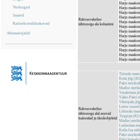
Harju maakond
Veekogud
Harju maakond
Harju maakond
Saared
Harju maakond
Rahvusvahelise
Harju maakond
Kaitsekorralduskavad
tähtsusega ala kohanimi
Harju maakond
Harju maakond
Abimaterjalid
Harju maakon
Harju maakon
Harju maakond
Harju maakond
Harju maakond
Harju maakond
Türisalu maa
Keila jõgi (
Pakri meriko
Madise merik
Vasalemma j
Väike-Pakri r
Vihterpalu j
Leetse suure
Rahvusvahelise
Lohusalu maa
tähtsusega alal asuvad
Treppoja (K
kaitsealad ja üksikobjektid
Madise merik
Laulasmaa ma
Keila-Joa mõ
Pakri meriko
Pakri hoiual