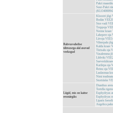
Pakri maasti
Suur-Pakri rä
(KLO400094
Kloostri jõg
Bodän VEE2
Stor-vadi V
Treppoja VE
Neeme kraav
Lahepere oja
Liivoja VEE
Vihterpalu j
Rahvusvahelise
Kalda kraav
tähtsusega alal asuvad
Türisalu oja
veekogud
Vasalemma j
Lihlviki VEE
Saeveskikra
Karilepa oja
Reinu oja V
Laulasmaa k
Nimi teadma
Storträske V
Dianthus aren
Tortella rigen
Liigid, mis on kaitse
Euphydryas aur
eesmärgiks
Euphydryas ma
Liparis loeseli
Angelica palu