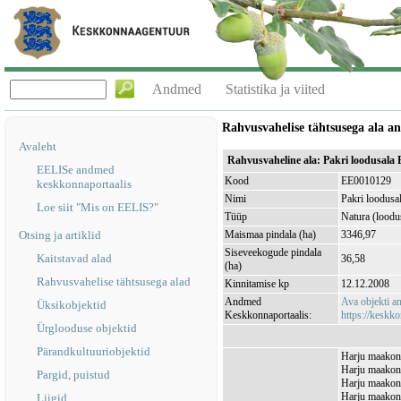
Andmed
Statistika ja viited
Rahvusvahelise tähtsusega ala 
Avaleht
Rahvusvaheline ala: Pakri loodusala
EELISe andmed
Kood
EE0010129
keskkonnaportaalis
Nimi
Pakri loodusa
Loe siit "Mis on EELIS?"
Tüüp
Natura (loodu
Otsing ja artiklid
Maismaa pindala (ha)
3346,97
Siseveekogude pindala
Kaitstavad alad
36,58
(ha)
Rahvusvahelise tähtsusega alad
Kinnitamise kp
12.12.2008
Andmed
Ava objekti 
Üksikobjektid
Keskkonnaportaalis:
https://keskko
Ürglooduse objektid
Pärandkultuuriobjektid
Harju maakond
Harju maakon
Pargid, puistud
Harju maakond
Harju maakond
Liigid