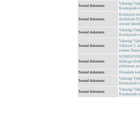
Vabariigi Val
Seotud dokument
Komisjonile e
Komisjoni ots
Seotud dokument
direktiivile 
asuvate ühendu
Vabariigi Val
Seotud dokument
Komisjonile e
Vabariigi Vali
Seotud dokument
Valitsuse 5. 
esitatav Natu
KOMISJONI OT
Seotud dokument
nõukogu direk
piirkonnas asu
Seotud dokument
Hoiualade kai
Vabariigi Vali
Seotud dokument
Komisjonile es
Vabariigi Vali
Seotud dokument
Komisjonile e