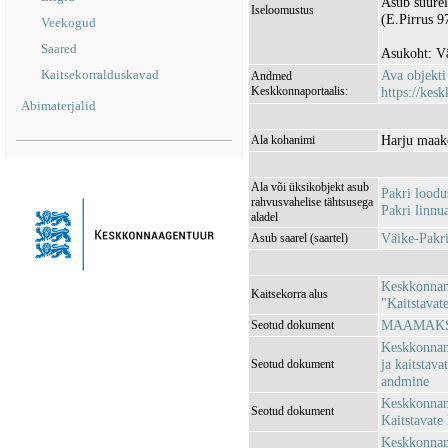
Asub suurel
Iseloomustus
(E.Pirrus 9
Veekogud
Saared
Asukoht: Vä
Kaitsekorralduskavad
Ava objekt
Andmed
Keskkonnaportaalis:
https://kesk
Abimaterjalid
Harju maako
Ala kohanimi
Ala või üksikobjekt asub
Pakri lood
rahvusvahelise tähtsusega
Pakri linn
aladel
Väike-Pakri
Asub saarel (saartel)
Keskkonnami
Kaitsekorra alus
"Kaitstavat
MAAMAKSU
Seotud dokument
Keskkonnami
ja kaitstava
Seotud dokument
andmine
Keskkonnami
Seotud dokument
Kaitstavate 
Keskkonnami