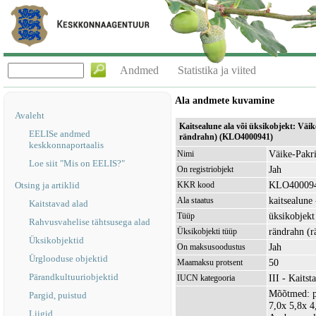
Andmed
Statistika ja viited
Ala andmete kuvamine
Avaleht
Kaitsealune ala või üksikobjekt: Väi
EELISe andmed
rändrahn) (KLO4000941)
keskkonnaportaalis
Väike-Pakri
Nimi
Loe siit "Mis on EELIS?"
Jah
On registriobjekt
KLO40009
Otsing ja artiklid
KKR kood
kaitsealune 
Ala staatus
Kaitstavad alad
üksikobjekt
Tüüp
Rahvusvahelise tähtsusega alad
rändrahn (r
Üksikobjekti tüüp
Üksikobjektid
Jah
On maksusoodustus
Ürglooduse objektid
50
Maamaksu protsent
Pärandkultuuriobjektid
III - Kaitst
IUCN kategooria
Mõõtmed: p
Pargid, puistud
7,0x 5,8x 4
Liigid