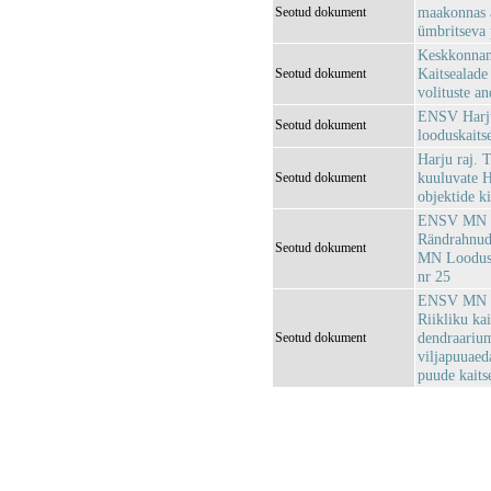
maakonnas a
Seotud dokument
ümbritseva 
Keskkonnami
Kaitsealade 
Seotud dokument
volituste a
ENSV Harju
Seotud dokument
looduskaits
Harju raj. 
kuuluvate H
Seotud dokument
objektide k
ENSV MN Loo
Rändrahnud
Seotud dokument
MN Looduska
nr 25
ENSV MN Loo
Riikliku ka
dendraarium
Seotud dokument
viljapuuaed
puude kaits