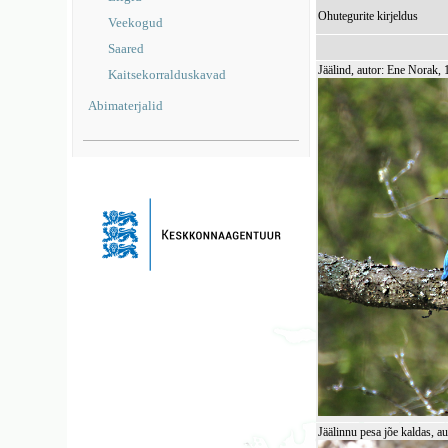
Ohutegurite kirjeldus
Veekogud
Saared
Jäälind, autor: Ene Norak,
Kaitsekorralduskavad
Abimaterjalid
Jäälinnu pesa jõe kaldas, a