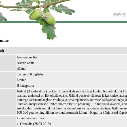
amine
nd)
Kaitsealune liik
Alcedo atthis
jäälind
Common Kingfisher
Linnud
II kategooria
Jäälind (Alcedo atthis) on Eesti II kaitsekategooria liik ja kuulub linnudirektiivi I l
raamatu andmetel on liik ohulähedane. Jäälind pesitseb väikeste ja keskmise laiuseg
puudega ääristatud aeglase vooluga ja pesa rajamiseks sobivate kaldajärsakutega j
uuristab liivajärsakusse umbes meetripikkuse pesakäigu. Toitub väikekaladest, ked
sukeldudes. Eestis on liik nii harv haudelind kui ka haruldane talvituja. Jäälinnu a
100-500 paarile ning liik on levinud peamiselt Lõuna-, Kagu- ja Põhja-Eesti jõgede
Linnudirektiivi I lisa
4. Ohualdis (28.03.2019)