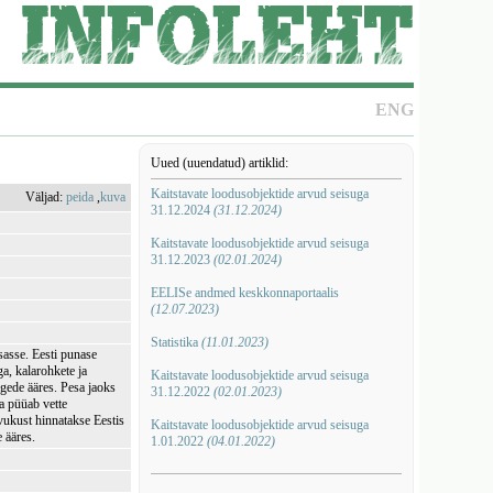
ENG
Uued (uuendatud) artiklid:
Kaitstavate loodusobjektide arvud seisuga
Väljad:
peida
,
kuva
31.12.2024
(31.12.2024)
Kaitstavate loodusobjektide arvud seisuga
31.12.2023
(02.01.2024)
EELISe andmed keskkonnaportaalis
(12.07.2023)
Statistika
(11.01.2023)
isasse. Eesti punase
a, kalarohkete ja
Kaitstavate loodusobjektide arvud seisuga
õgede ääres. Pesa jaoks
31.12.2022
(02.01.2023)
a püüab vette
rvukust hinnatakse Eestis
Kaitstavate loodusobjektide arvud seisuga
 ääres.
1.01.2022
(04.01.2022)