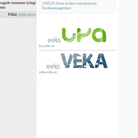
ekogude muutmine (sõngi
©EELIS (Eesti looduse infosüsteem),
teke.
Keskkonnaagentuur
Pildid:
peida
,
kuva
lva.eelis.ee
veka.eelis.ee