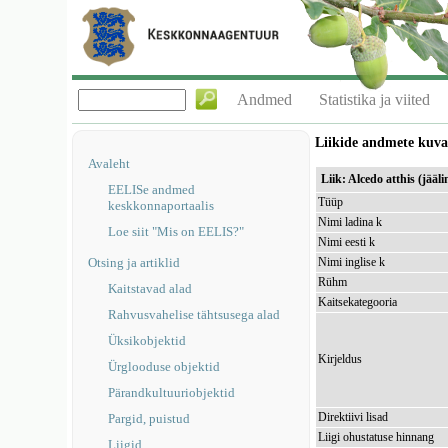
Andmed
Statistika ja viited
Liikide andmete kuv
Avaleht
Liik: Alcedo atthis (jääli
EELISe andmed
Tüüp
keskkonnaportaalis
Nimi ladina k
Loe siit "Mis on EELIS?"
Nimi eesti k
Otsing ja artiklid
Nimi inglise k
Rühm
Kaitstavad alad
Kaitsekategooria
Rahvusvahelise tähtsusega alad
Üksikobjektid
Kirjeldus
Ürglooduse objektid
Pärandkultuuriobjektid
Direktiivi lisad
Pargid, puistud
Liigi ohustatuse hinnang
Liigid