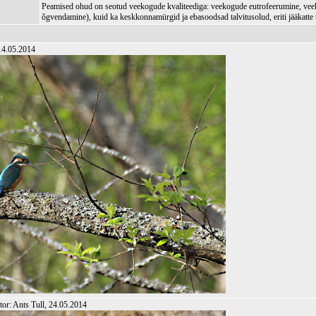
Peamised ohud on seotud veekogude kvaliteediga: veekogude eutrofeerumine, ve
õgvendamine), kuid ka keskkonnamürgid ja ebasoodsad talvitusolud, eriti jääkatte 
 14.05.2014
utor: Ants Tull, 24.05.2014