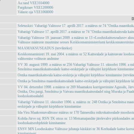
Aa rand VEE3104000
Pargikraav VEE1200006
Valaste oja VEE1068000
D
Seletuskiri: Vabariigi Valitsuse 17. aprilli 2017. a määrus nr 74 "Ontika maastikuka
Vabariigi Valitsuse 17. aprilli 2017. a määrus nr 74 "Ontika maastikukaitseala kaits
Vabariigi Valitsuse 19. jaanuari 2009. a määrus nr 13 «Looduskaitseseaduse» aluse
Valitsuse määruste muutmine seoses Keskkonnaministeeriumi keskkonnateenistuste,
MAAMAKSUSEADUS (terviktekst)
Keskkonnaministri 19. mai 2004. a määrus nr 52 Kaitsealade ja kaitstavate loodus
valitsemise volituste andmine
VV 30. augusti 1999. a määrus nr 256 Vabariigi Valitsuse 11. oktoobri 1996. a mä
Smolnitsa maastikukaitsealade kaitse-eeskirjade ja välispiiri kirjelduste kinnitami
Ontika maastikukaitseala kaitse-eeskirja ja välispiiri kirjelduse kinnitamine (tervikt
Ontika ja Smolnitsa maastikukaitsealade kaitse-eeskirjade ja välispiiri kirjelduste k
VV 04. detsembri 1998. a määrus nr 269 Maamaksu korrigeerimine Agusalu, Jär
Ontika, Oru pargi, Smolnitsa ja Vaivara maastikukaitsealadel ning Muraka ja Paa
looduskaitsealadel
Vabariigi Valitsuse 11. oktoober 1996. a. määrus nr. 248 Ontika ja Smolnitsa maast
eeskirjade ja välispiiri kirjelduste kinnitamine
Ida-Viru Maakonnavalitsuse määrus nr 170 Taimestiku mikrokaitsealade moodust
Kohtla-Järve raj. RSN TK otsus nr. 13 Metsamajandite järelevalve piirkondades a
looduskaitseobjektide kinnitamine.
ENSV MN Looduskaitse Valitsuse juhataja käskkiri nr 36 Keelualade kaitse korra
kinnitamisest