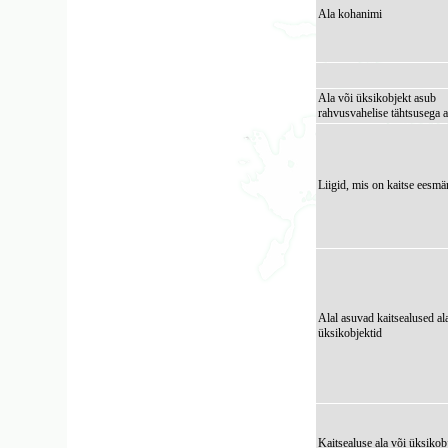
Ala kohanimi
Ala või üksikobjekt asub
rahvusvahelise tähtsusega a
Liigid, mis on kaitse eesmä
Alal asuvad kaitsealused al
üksikobjektid
Kaitsealuse ala või üksikob