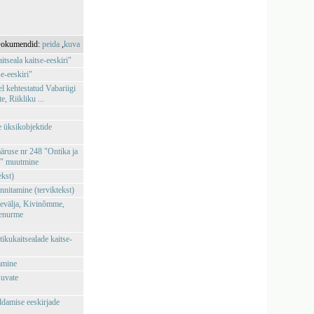
okumendid:
peida
,
kuva
itseala kaitse-eeskiri"
e-eeskiri"
l kehtestatud Vabariigi
 Riikliku ...
e üksikobjektide
äruse nr 248 "Ontika ja
ne" muutmine
ekst)
innitamine (terviktekst)
vevälja, Kivinõmme,
denurme
ikukaitsealade kaitse-
amine
suvate
ldamise eeskirjade