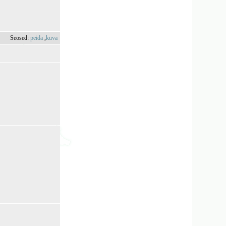
Seosed:
peida
,
kuva