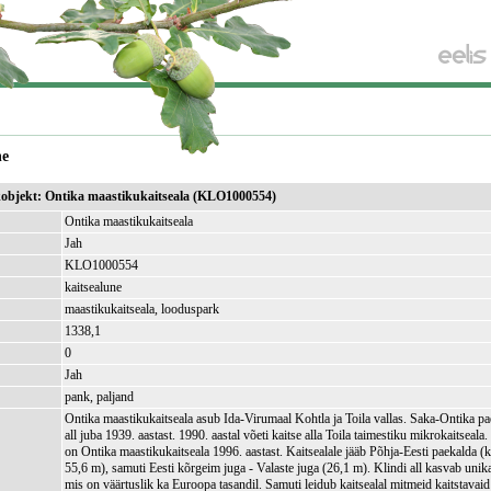
ne
ikobjekt: Ontika maastikukaitseala (KLO1000554)
Ontika maastikukaitseala
Jah
KLO1000554
kaitsealune
maastikukaitseala, looduspark
1338,1
)
0
Jah
pank, paljand
Ontika maastikukaitseala asub Ida-Virumaal Kohtla ja Toila vallas. Saka-Ontika pae
all juba 1939. aastast. 1990. aastal võeti kaitse alla Toila taimestiku mikrokaitseal
on Ontika maastikukaitseala 1996. aastast. Kaitsealale jääb Põhja-Eesti paekalda (
55,6 m), samuti Eesti kõrgeim juga - Valaste juga (26,1 m). Klindi all kasvab unika
mis on väärtuslik ka Euroopa tasandil. Samuti leidub kaitsealal mitmeid kaitstavaid