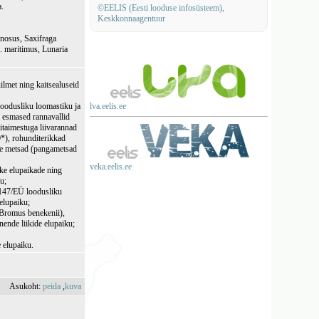
a.
©EELIS (Eesti looduse infosüsteem),
Keskkonnaagentuur
inosus, Saxifraga
 maritimus, Lunaria
ilmet ning kaitsealuseid
loodusliku loomastiku ja
lva.eelis.ee
n esmased rannavallid
itaimestuga liivarannad
0*), rohunditerikkad
ute metsad (pangametsad
veka.eelis.ee
ike elupaikade ning
ku;
/147/EÜ loodusliku
 elupaiku;
 (Bromus benekenii),
nende liikide elupaiku;
e elupaiku.
Asukoht:
peida
,
kuva