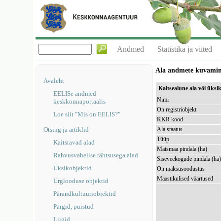
Andmed
Statistika ja viited
Ala andmete kuvami
Avaleht
Kaitsealune ala või üks
EELISe andmed
Nimi
keskkonnaportaalis
On registriobjekt
Loe siit "Mis on EELIS?"
KKR kood
Otsing ja artiklid
Ala staatus
Tüüp
Kaitstavad alad
Maismaa pindala (ha)
Rahvusvahelise tähtsusega alad
Siseveekogude pindala (ha
Üksikobjektid
On maksusoodustus
Maastikulised väärtused
Ürglooduse objektid
Pärandkultuuriobjektid
Pargid, puistud
Liigid