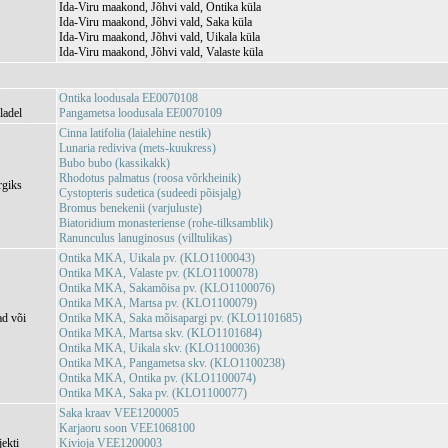
Ida-Viru maakond, Jõhvi vald, Ontika küla
Ida-Viru maakond, Jõhvi vald, Saka küla
Ida-Viru maakond, Jõhvi vald, Uikala küla
Ida-Viru maakond, Jõhvi vald, Valaste küla
Ontika loodusala EE0070108
ladel
Pangametsa loodusala EE0070109
Cinna latifolia (laialehine nestik)
Lunaria rediviva (mets-kuukress)
Bubo bubo (kassikakk)
Rhodotus palmatus (roosa võrkheinik)
rgiks
Cystopteris sudetica (sudeedi põisjalg)
Bromus benekenii (varjuluste)
Biatoridium monasteriense (rohe-tilksamblik)
Ranunculus lanuginosus (villtulikas)
Ontika MKA, Uikala pv. (KLO1100043)
Ontika MKA, Valaste pv. (KLO1100078)
Ontika MKA, Sakamõisa pv. (KLO1100076)
Ontika MKA, Martsa pv. (KLO1100079)
ad või
Ontika MKA, Saka mõisapargi pv. (KLO1101685)
Ontika MKA, Martsa skv. (KLO1101684)
Ontika MKA, Uikala skv. (KLO1100036)
Ontika MKA, Pangametsa skv. (KLO1100238)
Ontika MKA, Ontika pv. (KLO1100074)
Ontika MKA, Saka pv. (KLO1100077)
Saka kraav VEE1200005
Karjaoru soon VEE1068100
jekti
Kivioja VEE1200003