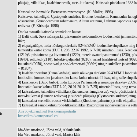
põisjalg, villtulikas, laialehine nestik, mets-kuukress). Kaitseala pindala on 1338 h
Kaitsealune loomaliik: Parnassius mnemosyne. (K. Möller, 1998)
Kaitstavad taimeliigid: Cystopteris sudetica, Bromus benekenii, Ranunculus lanug
adscendens, Gymnocarpium robertianum, Allium ursinum, Lathyrus japonicus ssp.
rediviva. (P. Kiristaja, 1998)
Ontika maastikukaitseala eesmärk on kaitsta:
1) Balti klinti, Saka mõisaparki, piirkonnale iseloomulikke loodusmetsi ja maastiku
liike;
2) elupaigatüüpe, mida nõukogu direktiiv 92/43/EMÜ looduslike elupaikade ning 
taimestiku kaitse kohta (EÜT L 206, 22.07.1992, lk 7-50) nimetab I lisas. Need o
(1210)3, püsitaimestuga kivirannad (1220), merele avatud pankrannad (1230), püs
(1640), eelluited (2110), lubjakivipaljandid (8210), vanad laialehised metsad (902
kuusikud (9050), soostuvad ja soo-lehtmetsad (9080*) ning rusukallete ja jäärak
− 9180*);
3) laialehist nestikut (Cinna latifolia), mida nõukogu direktiiv 92/43/EMÜ loodusl
loodusliku loomastiku ja taimestiku kaitse kohta nimetab II lisas, ning selle elupai
4) kassikakku (Bubo bubo), mida Euroopa Parlamendi ja nõukogu direktiiv 2009
linnustiku kaitse kohta (ELT L 20, 26.01.2010, lk 7-25) nimetab I lisas, ning tema
5) kaitsealuseid taimeliike villtulikat (Ranunculus lanuginosus), varju-püsiklustet
mets-kuukressi (Lunaria rediviva) ja sudeedi põisjalga (Cystopteris sudetica) ning 
6) kaitsealust seeneliiki roosat võrkheinikut (Rhodotus palmatus) ja selle elupaiku;
7) kaitsealust samblikuliiki rohe-tilksamblikku (Biatoridium monasteriense) ja sell
Ava objekti andmed Keskkonnaportaalis
is:
https://keskkonnaportaal.ee/...
Ida-Viru maakond, Jõhvi vald, Altküla küla
Ida-Viru maakond, Jõhvi vald, Martsa küla