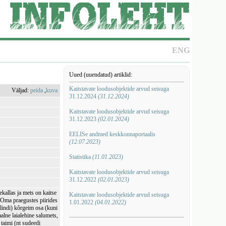
ENG
Uued (uuendatud) artiklid:
Kaitstavate loodusobjektide arvud seisuga
Väljad:
peida
,
kuva
31.12.2024
(31.12.2024)
Kaitstavate loodusobjektide arvud seisuga
31.12.2023
(02.01.2024)
EELISe andmed keskkonnaportaalis
(12.07.2023)
Statistika
(11.01.2023)
Kaitstavate loodusobjektide arvud seisuga
31.12.2022
(02.01.2023)
kallas ja mets on kaitse
Kaitstavate loodusobjektide arvud seisuga
a. Oma praegustes piirides
1.01.2022
(04.01.2022)
klindi) kõrgeim osa (kuni
alne laialehine salumets,
 taimi (nt sudeedi