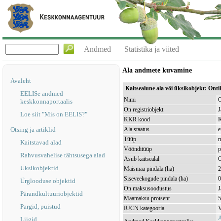
Andmed
Statistika ja viited
Ala andmete kuvamine
Avaleht
Kaitsealune ala või üksikobjekt: On
EELISe andmed
Nimi
O
keskkonnaportaalis
On registriobjekt
J
Loe siit "Mis on EELIS?"
KKR kood
Otsing ja artiklid
Ala staatus
e
Tüüp
m
Kaitstavad alad
Vöönditüüp
p
Rahvusvahelise tähtsusega alad
Asub kaitsealal
O
Üksikobjektid
Maismaa pindala (ha)
2
Siseveekogude pindala (ha)
0
Ürglooduse objektid
On maksusoodustus
J
Pärandkultuuriobjektid
Maamaksu protsent
5
Pargid, puistud
IUCN kategooria
V
A
Liigid