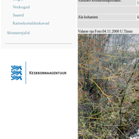
Andmed Keskkonnaportaalis:
h
Veekogud
Saared
Ala kohanimi
I
Kaitsekorralduskavad
Valaste oja Foto:04.11.2000 U.Timm
Abimaterjalid