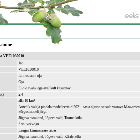
vamine
oja VEE1030010
Jah
VEE1030010
Linnussaare oja
Oja
Ei ole avalik ega avalikult kasutatav
ik)
2,4
alla 10 km²
Ametlik valgla pindala modelleeritud 2021. aasta alguse seisule vastava Maa-amet
kõrgusmudeli järgi.
Jõgeva maakond, Jõgeva vald, Tooma küla
Seisuveekogu
Laugas Linnussaare rabas.
Jõgeva maakond, Jõgeva vald, Kärde küla