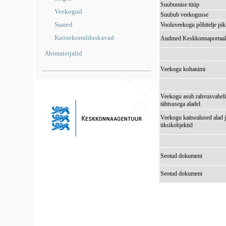
Suubumise tüüp
Veekogud
Suubub veekogusse
Saared
Vooluveekogu põhitelje pi
Kaitsekorralduskavad
Andmed Keskkonnaportaal
Abimaterjalid
Veekogu kohanimi
Veekogu asub rahvusvaheli
tähtsusega aladel
Veekogu kaitsealused alad 
üksikobjektid
Seotud dokument
Seotud dokument