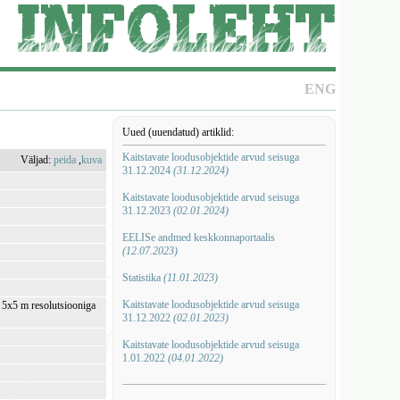
ENG
Uued (uuendatud) artiklid:
Kaitstavate loodusobjektide arvud seisuga
Väljad:
peida
,
kuva
31.12.2024
(31.12.2024)
Kaitstavate loodusobjektide arvud seisuga
31.12.2023
(02.01.2024)
EELISe andmed keskkonnaportaalis
(12.07.2023)
Statistika
(11.01.2023)
Kaitstavate loodusobjektide arvud seisuga
i 5x5 m resolutsiooniga
31.12.2022
(02.01.2023)
Kaitstavate loodusobjektide arvud seisuga
1.01.2022
(04.01.2022)