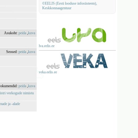
©EELIS (Eesti looduse infosüsteem),
Keskkonnaagentuur
Asukoht:
peida
,
kuva
lva.eelis.ee
Seosed:
peida
,
kuva
veka.eelis.ee
okumendid:
peida
,
kuva
istri veekogude nimistu
made ja -alade