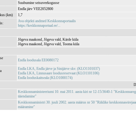
Suubumine seisuveekogusse
Endla järv VEE2052800
kkus (km)
1,7
Ava objekti andmed Keskkonnaportaalis
is:
https://keskkonnaportaal.ee/...
Jõgeva maakond, Jõgeva vald, Kärde küla
Jõgeva maakond, Jõgeva vald, Tooma küla
se
Endla loodusala EE0080172
Endla LKA, Endla järve ja Sinijärve skv. (KLO1101037)
ja
Endla LKA, Linnusaare loodusreservaat (KLO1101106)
Endla looduskaitseala (KLO1000174)
D
Keskkonnaministeeriumi 10. mai 2011. aasta kiri nr 12-15/3640-1 "Keskkonnareg
täiendamine"
Keskkonnaministri 30. juuli 2002. aasta määrus nr 50 "Riiklike keskkonnaseirejaa
määramine"