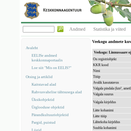
Andmed
Statistika ja viited
Veekogu andmete ku
Avaleht
Veekogu: Linnussaare 
EELISe andmed
On registriobjekt
keskkonnaportaalis
KKR kood
Loe siit "Mis on EELIS?"
Nimi
Otsing ja artiklid
Tüüp
Avalik kasutatavus
Kaitstavad alad
Valgala pindala (km², ametl
Rahvusvahelise tähtsusega alad
Valgala suurus
Üksikobjektid
Valgala kirjeldus
Ürglooduse objektid
Lätte kohanimi
Pärandkultuuriobjektid
Lätte tüüp
Lähtekoha kirjeldus
Pargid, puistud
Suubla kohanimi
Liigid