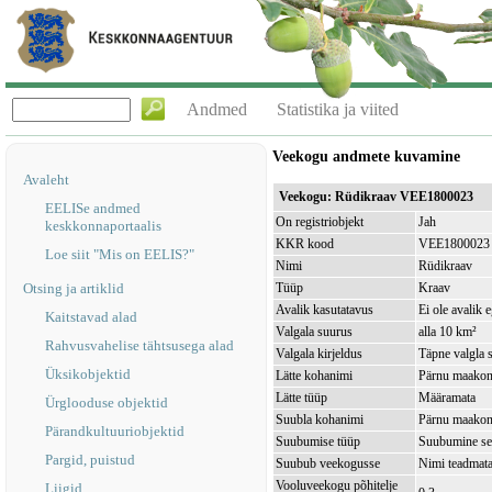
Andmed
Statistika ja viited
Veekogu andmete kuvamine
Avaleht
Veekogu: Rüdikraav VEE1800023
EELISe andmed
On registriobjekt
Jah
keskkonnaportaalis
KKR kood
VEE1800023
Loe siit "Mis on EELIS?"
Nimi
Rüdikraav
Otsing ja artiklid
Tüüp
Kraav
Avalik kasutatavus
Ei ole avalik 
Kaitstavad alad
Valgala suurus
alla 10 km²
Rahvusvahelise tähtsusega alad
Valgala kirjeldus
Täpne valgla s
Üksikobjektid
Lätte kohanimi
Pärnu maakond
Lätte tüüp
Määramata
Ürglooduse objektid
Suubla kohanimi
Pärnu maakond
Pärandkultuuriobjektid
Suubumise tüüp
Suubumine se
Pargid, puistud
Suubub veekogusse
Nimi teadma
Vooluveekogu põhitelje
Liigid