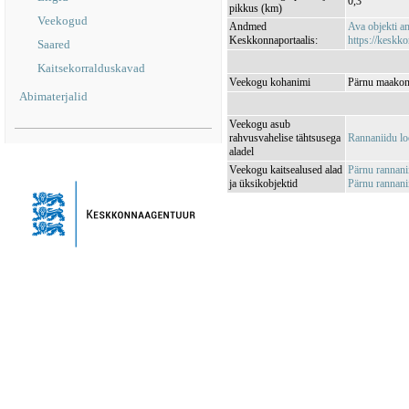
0,3
pikkus (km)
Veekogud
Andmed
Ava objekti 
Keskkonnaportaalis:
https://keskko
Saared
Kaitsekorralduskavad
Veekogu kohanimi
Pärnu maakond
Abimaterjalid
Veekogu asub
rahvusvahelise tähtsusega
Rannaniidu l
aladel
Veekogu kaitsealused alad
Pärnu rannan
ja üksikobjektid
Pärnu rannan