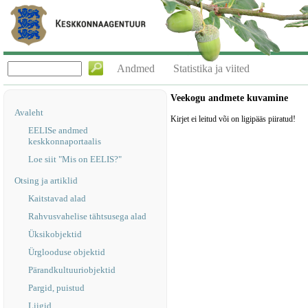
Andmed
Statistika ja viited
Veekogu andmete kuvamine
Avaleht
Kirjet ei leitud või on ligipääs piiratud!
EELISe andmed
keskkonnaportaalis
Loe siit "Mis on EELIS?"
Otsing ja artiklid
Kaitstavad alad
Rahvusvahelise tähtsusega alad
Üksikobjektid
Ürglooduse objektid
Pärandkultuuriobjektid
Pargid, puistud
Liigid