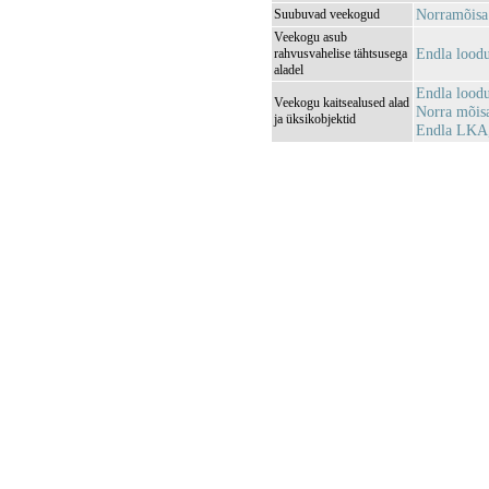
Norramõis
Suubuvad veekogud
Veekogu asub
Endla lood
rahvusvahelise tähtsusega
aladel
Endla lood
Veekogu kaitsealused alad
Norra mõis
ja üksikobjektid
Endla LKA,