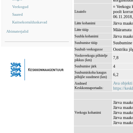
kõrgusmudel
¤ Veekogu k
Veekogud
poolt korra
Lisainfo
Saared
06.11.2018,
Kaitsekorralduskavad
Järva maako
Lätte kohanimi
Määramata
Lätte tüüp
Abimaterjalid
Järva maako
Suubla kohanimi
Suubumine 
Suubumise tüüp
Oostriku j
Suubub veekogusse
Vooluveekogu põhitelje
7,8
pikkus (km)
4
Suubumise järk
Suubumiskoha kaugus
6,2
põhijõe suudmest (km)
Ava objekt
Andmed
Keskkonnaportaalis:
https://kesk
Järva maako
Järva maako
Järva maako
Veekogu kohanimi
Järva maako
Järva maako