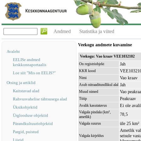
Andmed
Statistika ja viited
Veekogu andmete kuvamine
Avaleht
Veekogu: Vao kraav VEE1032102
EELISe andmed
Jah
On registriobjekt
keskkonnaportaalis
VEE10321
KKR kood
Loe siit "Mis on EELIS?"
Vao kraav
Nimi
Otsing ja artiklid
Jah
Asub nitraaditundlikul alal
Kaitstavad alad
Vao peakra
Muud nimed
Peakraav
Tüüp
Rahvusvahelise tähtsusega alad
Ei ole avali
Avalik kasutatavus
Üksikobjektid
Valgala pindala (km²,
78,5
Ürglooduse objektid
ametlik)
üle 25 km²
Pärandkultuuriobjektid
Valgala suurus
Ametlik val
Pargid, puistud
seisule vas
Valgala kirjeldus
Liigid