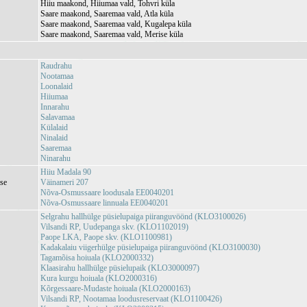
Hiiu maakond, Hiiumaa vald, Tohvri küla
Saare maakond, Saaremaa vald, Atla küla
Saare maakond, Saaremaa vald, Kugalepa küla
Saare maakond, Saaremaa vald, Merise küla
Raudrahu
Nootamaa
Loonalaid
Hiiumaa
Innarahu
Salavamaa
Külalaid
Ninalaid
Saaremaa
Ninarahu
Hiiu Madala 90
se
Väinameri 207
Nõva-Osmussaare loodusala EE0040201
Nõva-Osmussaare linnuala EE0040201
Selgrahu hallhülge püsielupaiga piiranguvöönd (KLO3100026)
Vilsandi RP, Uudepanga skv. (KLO1102019)
Paope LKA, Paope skv. (KLO1100981)
Kadakalaiu viigerhülge püsielupaiga piiranguvöönd (KLO3100030)
Tagamõisa hoiuala (KLO2000332)
Klaasirahu hallhülge püsielupaik (KLO3000097)
Kura kurgu hoiuala (KLO2000316)
Kõrgessaare-Mudaste hoiuala (KLO2000163)
Vilsandi RP, Nootamaa loodusreservaat (KLO1100426)