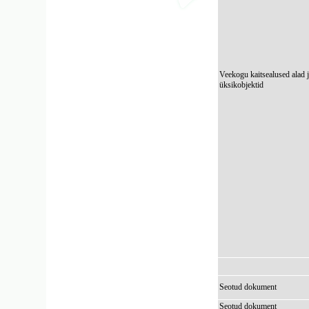
Veekogu kaitsealused alad 
üksikobjektid
Seotud dokument
Seotud dokument