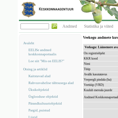
Andmed
Statistika ja viited
Veekogu andmete ku
Avaleht
Veekogu: Läänemere ava
EELISe andmed
On registriobjekt
keskkonnaportaalis
KKR kood
Loe siit "Mis on EELIS?"
Nimi
Otsing ja artiklid
Tüüp
Avalik kasutatavus
Kaitstavad alad
Veepeegli pindala (ha)
Rahvusvahelise tähtsusega alad
Veetüüp (VRD)
Üksikobjektid
Kuulub mereala juurde
Ürglooduse objektid
Andmed Keskkonnaportaal
Pärandkultuuriobjektid
Pargid, puistud
Liigid