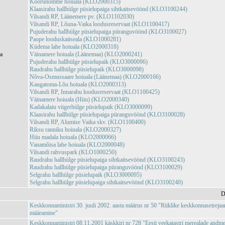
Koorunõmme hoiuala (KLO2000315)
Klaasirahu hallhülge püsielupaiga sihtkaitsevöönd (KLO3100244)
Vilsandi RP, Läänemere pv. (KLO1102030)
Vilsandi RP, Lõuna-Vaika loodusreservaat (KLO1100417)
Pujuderahu hallhülge püsielupaiga piiranguvöönd (KLO3100027)
Paope looduskaitseala (KLO1000281)
Küdema lahe hoiuala (KLO2000318)
ja
Väinamere hoiuala (Läänemaa) (KLO2000241)
Pujuderahu hallhülge püsielupaik (KLO3000096)
Raudrahu hallhülge püsielupaik (KLO3000098)
Nõva-Osmussaare hoiuala (Läänemaa) (KLO2000166)
Kaugatoma-Lõu hoiuala (KLO2000313)
Vilsandi RP, Innarahu loodusreservaat (KLO1100425)
Väinamere hoiuala (Hiiu) (KLO2000340)
Kadakalaiu viigerhülge püsielupaik (KLO3000099)
Klaasirahu hallhülge püsielupaiga piiranguvöönd (KLO3100028)
Vilsandi RP, Alumise Vaika skv. (KLO1100400)
Riksu ranniku hoiuala (KLO2000327)
Hiiu madala hoiuala (KLO2000066)
Vanamõisa lahe hoiuala (KLO2000048)
Vilsandi rahvuspark (KLO1000250)
Raudrahu hallhülge püsielupaiga sihtkaitsevöönd (KLO3100243)
Raudrahu hallhülge püsielupaiga piiranguvöönd (KLO3100029)
Selgrahu hallhülge püsielupaik (KLO3000095)
Selgrahu hallhülge püsielupaiga sihtkaitsevöönd (KLO3100240)
D
Keskkonnaministri 30. juuli 2002. aasta määrus nr 50 "Riiklike keskkonnaseirejaa
määramine"
Keskkonnaministri 08.11.2001 käskkiri nr 728 "Eesti veekatastri merealade andm