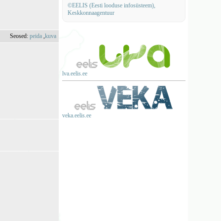
©EELIS (Eesti looduse infosüsteem),
Keskkonnaagentuur
Seosed:
peida
,
kuva
lva.eelis.ee
veka.eelis.ee