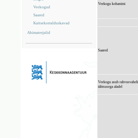
Veekogu kohanimi
Veekogud
Saared
Kaitsekorralduskavad
Abimaterjalid
Saared
Veekogu asub rahvusvaheli
tähtsusega aladel