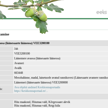
vamine
osa (läänesaarte lääneosa) VEE3200100
Jah
VEE3200100
Läänemere avaosa (läänesaarte lääneosa)
Avameri
Avalik
663448
Mesohaliinne, madal, lainetusele avatud rannikuvesi (Läänesaarte avamere ranniku
Läänemeri (läänesaarte lääneosa) VEE3200000
Ava objekti andmed Keskkonnaportaalis
is:
https://keskkonnaportaal.ee/...
Hiiu maakond, Hiiumaa vald, Kõrgessaare alevik
Hiiu maakond, Hiiumaa vald, Reigi küla