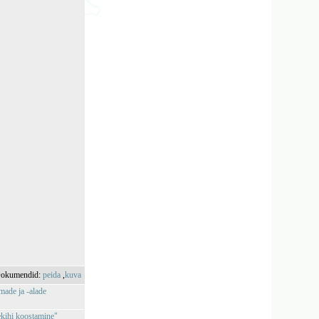
okumendid:
peida
,
kuva
made ja -alade
ekihi koostamine"