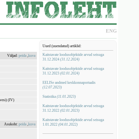
ENG
Uued (uuendatud) artiklid:
Kaitstavate loodusobjektide arvud seisuga
Väljad:
peida
,
kuva
31.12.2024
(31.12.2024)
Kaitstavate loodusobjektide arvud seisuga
31.12.2023
(02.01.2024)
EELISe andmed keskkonnaportaalis
(12.07.2023)
Statistika
(11.01.2023)
vesi) (IV)
Kaitstavate loodusobjektide arvud seisuga
31.12.2022
(02.01.2023)
Kaitstavate loodusobjektide arvud seisuga
Asukoht:
peida
,
kuva
1.01.2022
(04.01.2022)