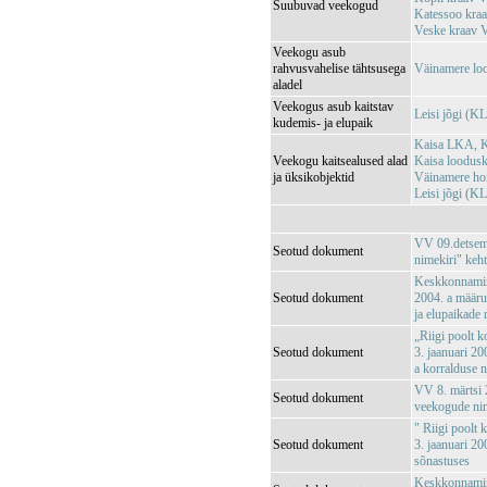
Suubuvad veekogud
Katessoo kr
Veske kraav
Veekogu asub
rahvusvahelise tähtsusega
Väinamere lo
aladel
Veekogus asub kaitstav
Leisi jõgi (
kudemis- ja elupaik
Kaisa LKA, K
Veekogu kaitsealused alad
Kaisa loodus
ja üksikobjektid
Väinamere ho
Leisi jõgi (
VV 09.detsemb
Seotud dokument
nimekiri" keh
Keskkonnamini
Seotud dokument
2004. a määrus
ja elupaikade
„Riigi poolt k
Seotud dokument
3. jaanuari 20
a korralduse 
VV 8. märtsi 2
Seotud dokument
veekogude nim
" Riigi poolt 
Seotud dokument
3. jaanuari 20
sõnastuses
Keskkonnamini