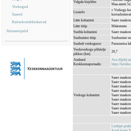
Valgala kirjeldus
Maa-ameti 5x5
Veekogud
¤ Veekogu kuul
Lisainfo
Saared
korrashoitavat
Lätte kohanimi
Saare maakond
Kaitsekorralduskavad
Lätte tüüp
Määramata
Abimaterjalid
Suubla kohanimi
Saare maakond
Suubumise tüüp
Suubumine m
Suubub veekogusse
Parasmetsa l
Vooluveekogu põhitelje
20,7
pikkus (km)
Andmed
Ava objekti 
Keskkonnaportaalis:
https://keskko
Saare maakond
Saare maakond
Saare maakond
Saare maakond
Veekogu kohanimi
Saare maakond
Saare maakond
Saare maakond
Saare maakond
Saare maakond
Luulupe pea
Kopli kraav