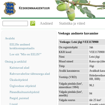
Andmed
Statistika ja viited
Veekogu andmete kuvamine
Avaleht
Veekogu: Leisi jõgi VEE1170900
EELISe andmed
On registriobjekt
Jah
keskkonnaportaalis
KKR kood
VEE1170900
Loe siit "Mis on EELIS?"
Nimi
Leisi jõgi
Otsing ja artiklid
Muud nimed
Kaisa oja (ül
Tüüp
Jõgi
Kaitstavad alad
Avalik kasutatavus
Avalikult kasu
Rahvusvahelise tähtsusega alad
Heledaveelised
Veetüüp (VRD)
IIB, IIIB)
Üksikobjektid
Valgala pindala (km²,
96,1
Ürglooduse objektid
nimestikust 1984)
Pärandkultuuriobjektid
Valgala pindala (km²,
94
ametlik)
Pargid, puistud
Valgala suurus
üle 25 km²
Liigid
Ametlik valgla