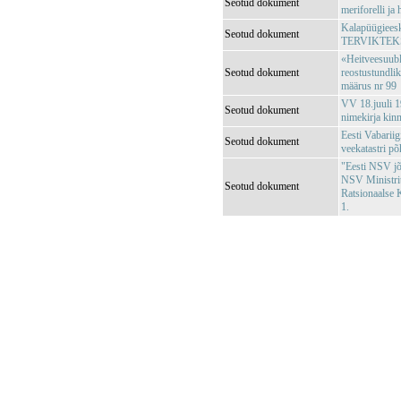
Seotud dokument
meriforelli ja
Kalapüügieeski
Seotud dokument
TERVIKTEK
«Heitveesuubl
Seotud dokument
reostustundli
määrus nr 99
VV 18.juuli 1
Seotud dokument
nimekirja kin
Eesti Vabariig
Seotud dokument
veekatastri p
"Eesti NSV jõg
NSV Ministri
Seotud dokument
Ratsionaalse 
1.