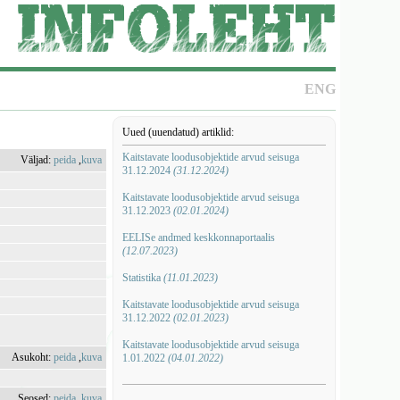
ENG
Uued (uuendatud) artiklid:
Kaitstavate loodusobjektide arvud seisuga
Väljad:
peida
,
kuva
31.12.2024
(31.12.2024)
Kaitstavate loodusobjektide arvud seisuga
31.12.2023
(02.01.2024)
EELISe andmed keskkonnaportaalis
(12.07.2023)
Statistika
(11.01.2023)
Kaitstavate loodusobjektide arvud seisuga
31.12.2022
(02.01.2023)
Kaitstavate loodusobjektide arvud seisuga
Asukoht:
peida
,
kuva
1.01.2022
(04.01.2022)
Seosed:
peida
,
kuva