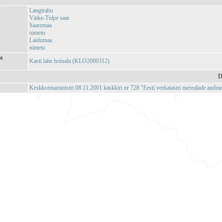
Langirahu
Väike-Tulpe saar
Saaremaa
nimetu
Laidumaa
nimetu
ja
Kasti lahe hoiuala (KLO2000312)
D
Keskkonnaministri 08.11.2001 käskkiri nr 728 "Eesti veekatastri merealade andm