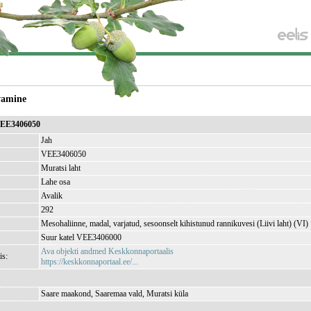
vamine
 VEE3406050
Jah
VEE3406050
Muratsi laht
Lahe osa
Avalik
292
Mesohaliinne, madal, varjatud, sesoonselt kihistunud rannikuvesi (Liivi laht) (VI)
Suur katel VEE3406000
Ava objekti andmed Keskkonnaportaalis
is:
https://keskkonnaportaal.ee/...
Saare maakond, Saaremaa vald, Muratsi küla