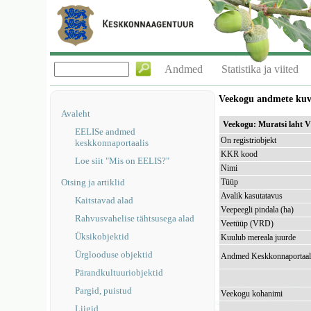
Andmed
Statistika ja viited
Veekogu andmete ku
Avaleht
Veekogu: Muratsi laht
EELISe andmed
On registriobjekt
keskkonnaportaalis
KKR kood
Loe siit "Mis on EELIS?"
Nimi
Otsing ja artiklid
Tüüp
Avalik kasutatavus
Kaitstavad alad
Veepeegli pindala (ha)
Rahvusvahelise tähtsusega alad
Veetüüp (VRD)
Üksikobjektid
Kuulub mereala juurde
Ürglooduse objektid
Andmed Keskkonnaportaal
Pärandkultuuriobjektid
Pargid, puistud
Veekogu kohanimi
Liigid