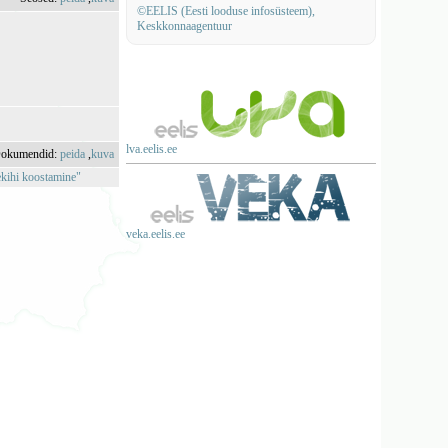
©EELIS (Eesti looduse infosüsteem),
Keskkonnaagentuur
lva.eelis.ee
okumendid:
peida
,
kuva
ekihi koostamine"
veka.eelis.ee