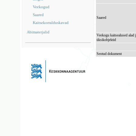
Veekogud
Saared
Saared
Kaitsekorralduskavad
Abimaterjalid
Veekogu kaitsealused alad 
üksikobjektid
Seotud dokument