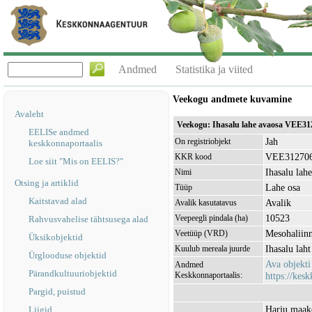
Andmed
Statistika ja viited
Veekogu andmete kuvamine
Avaleht
Veekogu: Ihasalu lahe avaosa VEE31
EELISe andmed
Jah
On registriobjekt
keskkonnaportaalis
VEE31270
KKR kood
Loe siit "Mis on EELIS?"
Ihasalu lah
Nimi
Otsing ja artiklid
Lahe osa
Tüüp
Kaitstavad alad
Avalik
Avalik kasutatavus
10523
Veepeegli pindala (ha)
Rahvusvahelise tähtsusega alad
Mesohaliinn
Veetüüp (VRD)
Üksikobjektid
Ihasalu la
Kuulub mereala juurde
Ürglooduse objektid
Ava objekt
Andmed
Pärandkultuuriobjektid
Keskkonnaportaalis:
https://kesk
Pargid, puistud
Harju maak
Liigid