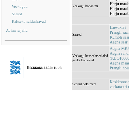
Harju maako
Veekogu kohanimi
Veekogud
Harju maak
Harju maako
Saared
Kaitsekorralduskavad
Laevakari
Abimaterjalid
Prangli saar
Saared
Kumbli saa
Aegna saar
Aegna MKA
Aegna ränd
Veekogu kaitsealused alad
(KLO10000
ja üksikobjektid
Aegna maas
Prangli ho
Keskkonnami
Seotud dokument
veekatastri