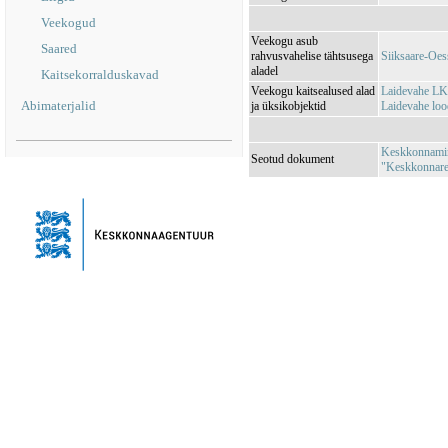
Veekogud
Veekogu asub
Saared
rahvusvahelise tähtsusega
Siiksaare-Oe
aladel
Kaitsekorralduskavad
Veekogu kaitsealused alad
Laidevahe LK
Abimaterjalid
ja üksikobjektid
Laidevahe lo
Keskkonnamini
Seotud dokument
"Keskkonnareg