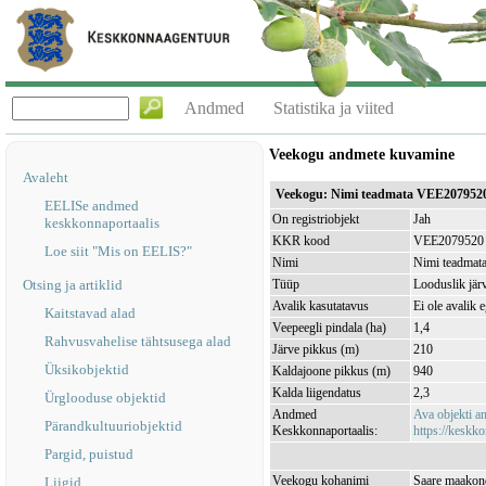
Andmed
Statistika ja viited
Veekogu andmete kuvamine
Avaleht
Veekogu: Nimi teadmata VEE207952
EELISe andmed
On registriobjekt
Jah
keskkonnaportaalis
KKR kood
VEE2079520
Loe siit "Mis on EELIS?"
Nimi
Nimi teadmat
Otsing ja artiklid
Tüüp
Looduslik jär
Avalik kasutatavus
Ei ole avalik 
Kaitstavad alad
Veepeegli pindala (ha)
1,4
Rahvusvahelise tähtsusega alad
Järve pikkus (m)
210
Üksikobjektid
Kaldajoone pikkus (m)
940
Kalda liigendatus
2,3
Ürglooduse objektid
Andmed
Ava objekti 
Pärandkultuuriobjektid
Keskkonnaportaalis:
https://keskko
Pargid, puistud
Veekogu kohanimi
Saare maakond
Liigid