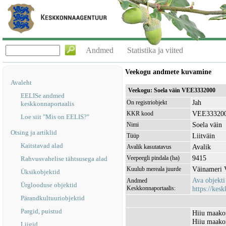
Andmed
Statistika ja viited
Veekogu andmete kuvamine
Avaleht
Veekogu: Soela väin VEE3332000
EELISe andmed
Jah
On registriobjekt
keskkonnaportaalis
VEE33320
KKR kood
Loe siit "Mis on EELIS?"
Soela väin
Nimi
Otsing ja artiklid
Liitväin
Tüüp
Kaitstavad alad
Avalik
Avalik kasutatavus
9415
Veepeegli pindala (ha)
Rahvusvahelise tähtsusega alad
Väinameri
Kuulub mereala juurde
Üksikobjektid
Ava objekt
Andmed
Ürglooduse objektid
Keskkonnaportaalis:
https://kesk
Pärandkultuuriobjektid
Pargid, puistud
Hiiu maako
Hiiu maako
Liigid