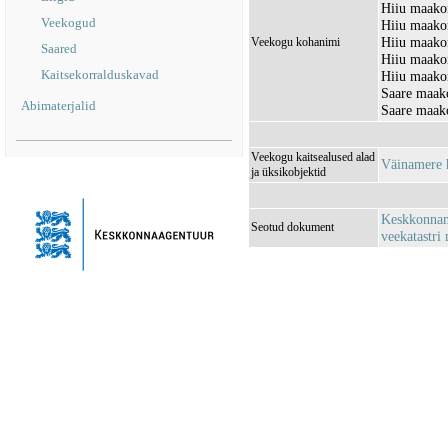
Hiiu maako
Veekogud
Hiiu maakon
Hiiu maakon
Veekogu kohanimi
Saared
Hiiu maako
Kaitsekorralduskavad
Hiiu maako
Saare maak
Abimaterjalid
Saare maako
Veekogu kaitsealused alad
Väinamere 
ja üksikobjektid
Keskkonnami
Seotud dokument
veekatastri