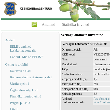
Andmed
Statistika ja viited
Veekogu andmete kuvamine
Avaleht
Veekogu: Lehmameri VEE2039730
EELISe andmed
On registriobjekt
Jah
keskkonnaportaalis
KKR kood
VEE2039730
Loe siit "Mis on EELIS?"
Nimi
Lehmameri
Otsing ja artiklid
Muud nimed
Hertsemaa si
Tüüp
Looduslik jär
Kaitstavad alad
Avalik kasutatavus
Ei ole avalik 
Rahvusvahelise tähtsusega alad
Veepeegli pindala (ha)
1,2
Üksikobjektid
Järve pikkus (m)
250
Kaldajoone pikkus (m)
980
Ürglooduse objektid
Kalda liigendatus
2,6
Pärandkultuuriobjektid
Andmed
Ava objekti 
Keskkonnaportaalis:
https://keskko
Pargid, puistud
Liigid