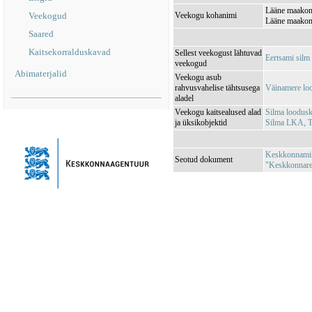
Lääne maakond
Veekogud
Veekogu kohanimi
Lääne maakond
Saared
Kaitsekorralduskavad
Sellest veekogust lähtuvad
Eertsami sil
veekogud
Abimaterjalid
Veekogu asub
rahvusvahelise tähtsusega
Väinamere lo
aladel
Veekogu kaitsealused alad
Silma loodus
ja üksikobjektid
Silma LKA, T
Keskkonnamini
Seotud dokument
"Keskkonnareg