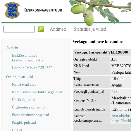
Andmed
Statistika ja viited
Veekogu andmete kuvamine
Avaleht
Veekogu: Paslepa laht VEE3207000
EELISe andmed
Jah
On registriobjekt
keskkonnaportaalis
VEE32070
KKR kood
Loe siit "Mis on EELIS?"
Paslepa laht
Nimi
Otsing ja artiklid
Lihtlaht
Tüüp
Kaitstavad alad
Avalik
Avalik kasutatavus
278
Veepeegli pindala (ha)
Rahvusvahelise tähtsusega alad
Mesohaliinn
Üksikobjektid
Veetüüp (VRD)
(Läänesaart
Ürglooduse objektid
Läänemeri 
Kuulub mereala juurde
Pärandkultuuriobjektid
Ava objekt
Andmed
Keskkonnaportaalis:
https://kesk
Pargid, puistud
Liigid