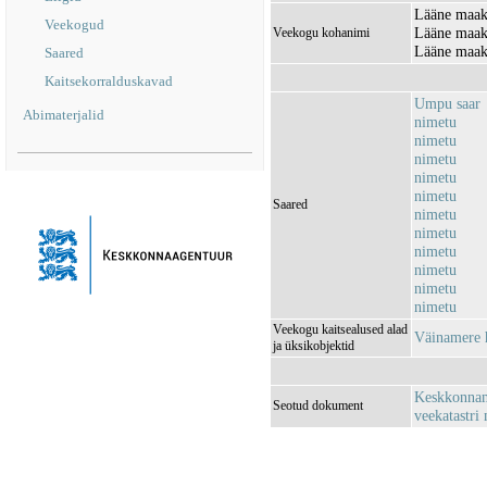
Lääne maak
Veekogud
Lääne maako
Veekogu kohanimi
Lääne maako
Saared
Kaitsekorralduskavad
Umpu saar
Abimaterjalid
nimetu
nimetu
nimetu
nimetu
nimetu
Saared
nimetu
nimetu
nimetu
nimetu
nimetu
nimetu
Veekogu kaitsealused alad
Väinamere 
ja üksikobjektid
Keskkonnami
Seotud dokument
veekatastri