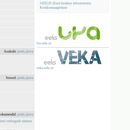
©EELIS (Eesti looduse infosüsteem),
Keskkonnaagentuur
lva.eelis.ee
Asukoht:
peida
,
kuva
veka.eelis.ee
Seosed:
peida
,
kuva
okumendid:
peida
,
kuva
istri veekogude nimistu