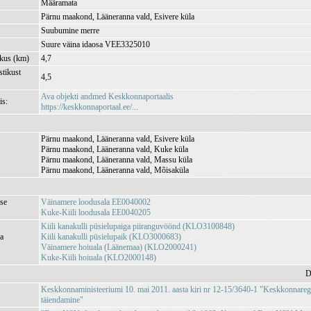
Määramata
Pärnu maakond, Lääneranna vald, Esivere küla
Suubumine merre
Suure väina idaosa VEE3325010
kkus (km)
4,7
tikust
4,5
Ava objekti andmed Keskkonnaportaalis
is:
https://keskkonnaportaal.ee/...
Pärnu maakond, Lääneranna vald, Esivere küla
Pärnu maakond, Lääneranna vald, Kuke küla
Pärnu maakond, Lääneranna vald, Massu küla
Pärnu maakond, Lääneranna vald, Mõisaküla
se
Väinamere loodusala EE0040002
Kuke-Kiili loodusala EE0040205
Kiili kanakulli püsielupaiga piiranguvöönd (KLO3100848)
ja
Kiili kanakulli püsielupaik (KLO3000683)
Väinamere hoiuala (Läänemaa) (KLO2000241)
Kuke-Kiili hoiuala (KLO2000148)
D
Keskkonnaministeeriumi 10. mai 2011. aasta kiri nr 12-15/3640-1 "Keskkonnareg
täiendamine"