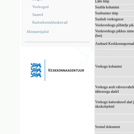
Lätte tüüp
Veekogud
Suubla kohanimi
Suubumise tüüp
Saared
Suubub veekogusse
Kaitsekorralduskavad
Vooluveekogu põhitelje pi
Vooluveekogu pikkus nimes
Abimaterjalid
(km)
Andmed Keskkonnaportaal
Veekogu kohanimi
Veekogu asub rahvusvaheli
tähtsusega aladel
Veekogu kaitsealused alad 
üksikobjektid
Seotud dokument