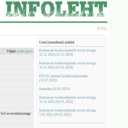
ENG
Uued (uuendatud) artiklid:
Kaitstavate loodusobjektide arvud seisuga
Väljad:
peida
,
kuva
31.12.2024
(31.12.2024)
Kaitstavate loodusobjektide arvud seisuga
31.12.2023
(02.01.2024)
EELISe andmed keskkonnaportaalis
(12.07.2023)
Statistika
(11.01.2023)
Kaitstavate loodusobjektide arvud seisuga
31.12.2022
(02.01.2023)
Kaitstavate loodusobjektide arvud seisuga
i 5x5 m resolutsiooniga
1.01.2022
(04.01.2022)