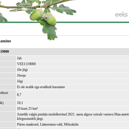
vamine
119000
Jah
VEE1119000
Jõe jõgi
Jõeoja
Jõgi
Ei ole avalik ega avalikult kasutatav
tikust
8,7
ik)
10,1
10 kuni 25 km²
Ametlik valgla pindala modelleeritud 2021. aasta alguse seisule vastava Maa-amet
kõrgusmudeli järgi.
Pärnu maakond, Lääneranna vald, Mõisaküla