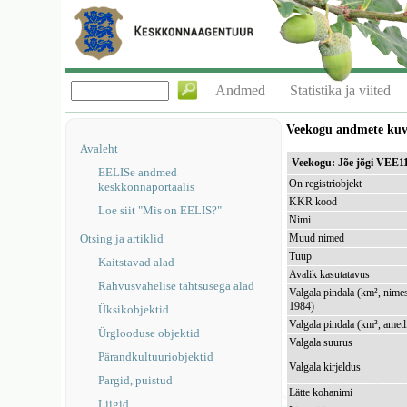
Andmed
Statistika ja viited
Veekogu andmete ku
Avaleht
Veekogu: Jõe jõgi VEE1
EELISe andmed
On registriobjekt
keskkonnaportaalis
KKR kood
Loe siit "Mis on EELIS?"
Nimi
Otsing ja artiklid
Muud nimed
Tüüp
Kaitstavad alad
Avalik kasutatavus
Rahvusvahelise tähtsusega alad
Valgala pindala (km², nimes
1984)
Üksikobjektid
Valgala pindala (km², ametl
Ürglooduse objektid
Valgala suurus
Pärandkultuuriobjektid
Valgala kirjeldus
Pargid, puistud
Lätte kohanimi
Liigid