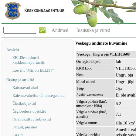
Andmed
Statistika ja viited
Veekogu andmete kuvamine
Avaleht
Veekogu: Ungru oja VEE1105600
EELISe andmed
Jah
On registriobjekt
keskkonnaportaalis
VEE11056
KKR kood
Loe siit "Mis on EELIS?"
Ungru oja
Nimi
Otsing ja artiklid
Ungru jõgi
Muud nimed
Kaitstavad alad
Oja
Tüüp
Ei ole avali
Avalik kasutatavus
Rahvusvahelise tähtsusega alad
Valgala pindala (km²,
Üksikobjektid
6,2
nimestikust 1984)
Ürglooduse objektid
Valgala pindala (km²,
7,1
ametlik)
Pärandkultuuriobjektid
alla 10 km²
Valgala suurus
Pargid, puistud
Ametlik val
seisule vas
Liigid
Valgala kirjeldus