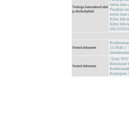
metsa maa-
Veekogu kaitsealused alad
Paralepa met
ja üksikobjektid
metsa maa-
Kiltsi leht
Kiltsi leht
(KLO31024
Keskkonnami
15/3640-1 "
Seotud dokument
täiendamin
"Eesti NSV 
Kinnitatud 
Seotud dokument
Keskkonnaka
Komisjoni 3