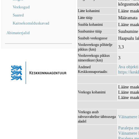
kõrgusmudel
Veekogud
Lääne maako
Lätte kohanimi
Saared
Määramata
Lätte tüüp
Kaitsekorralduskavad
Lääne maak
Suubla kohanimi
Suubumine
Suubumise tüüp
Abimaterjalid
Haapsalu l
Suubub veekogusse
Vooluveekogu põhitelje
3,3
pikkus (km)
Vooluveekogu pikkus
3
nimestikust (km)
Ava objekt
Andmed
Keskkonnaportaalis:
https://kesk
Lääne maako
Lääne maako
Veekogu kohanimi
Lääne maak
Veekogu asub
Väinamere 
rahvusvahelise tähtsusega
aladel
Paralepa m
Väinamere 
Paralepa met