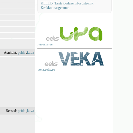
©EELIS (Eesti looduse infosüsteem),
Keskkonnaagentuur
lva.eelis.ee
Asukoht:
peida
,
kuva
veka.eelis.ee
Seosed:
peida
,
kuva