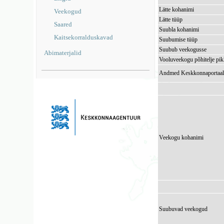
Lätte kohanimi
Veekogud
Lätte tüüp
Saared
Suubla kohanimi
Kaitsekorralduskavad
Suubumise tüüp
Suubub veekogusse
Abimaterjalid
Vooluveekogu põhitelje pi
Andmed Keskkonnaportaal
Veekogu kohanimi
Suubuvad veekogud