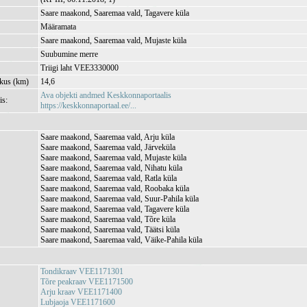
Saare maakond, Saaremaa vald, Tagavere küla
Määramata
Saare maakond, Saaremaa vald, Mujaste küla
Suubumine merre
Triigi laht VEE3330000
kkus (km)
14,6
Ava objekti andmed Keskkonnaportaalis
is:
https://keskkonnaportaal.ee/...
Saare maakond, Saaremaa vald, Arju küla
Saare maakond, Saaremaa vald, Järveküla
Saare maakond, Saaremaa vald, Mujaste küla
Saare maakond, Saaremaa vald, Nihatu küla
Saare maakond, Saaremaa vald, Ratla küla
Saare maakond, Saaremaa vald, Roobaka küla
Saare maakond, Saaremaa vald, Suur-Pahila küla
Saare maakond, Saaremaa vald, Tagavere küla
Saare maakond, Saaremaa vald, Tõre küla
Saare maakond, Saaremaa vald, Täätsi küla
Saare maakond, Saaremaa vald, Väike-Pahila küla
Tondikraav VEE1171301
Tõre peakraav VEE1171500
Arju kraav VEE1171400
Lubjaoja VEE1171600