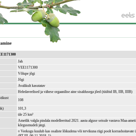
vamine
VEE1171300
Jah
VEE1171300
Võlupe jõgi
Jõgi
Avalikult kasutatav
Heledaveelised ja vähese orgaanilise aine sisaldusega jõed (tüübid IB, IIB, IIIB)
tikust
108
ik)
101,3
üle 25 km²
Ametlik valgla pindala modelleeritud 2021. aasta alguse seisule vastava Maa-amet
kõrgusmudeli järgi.
¤ Veekogu kuulub kas osaliste lõikudena või tervikuna riigi poolt korrashoitavate 
(RT III, 06.11.2018, 1)