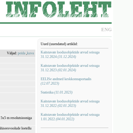
ENG
Uued (uuendatud) artiklid:
Kaitstavate loodusobjektide arvud seisuga
Väljad:
peida
,
kuva
31.12.2024
(31.12.2024)
Kaitstavate loodusobjektide arvud seisuga
31.12.2023
(02.01.2024)
EELISe andmed keskkonnaportaalis
(12.07.2023)
Statistika
(11.01.2023)
Kaitstavate loodusobjektide arvud seisuga
31.12.2022
(02.01.2023)
Kaitstavate loodusobjektide arvud seisuga
i 5x5 m resolutsiooniga
1.01.2022
(04.01.2022)
ühiseesvoolude loetellu