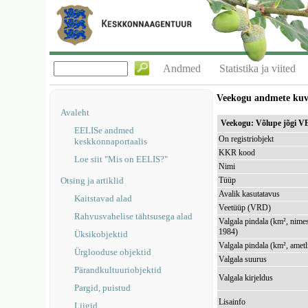
Andmed
Statistika ja viited
Veekogu andmete ku
Avaleht
Veekogu: Võlupe jõgi 
EELISe andmed
On registriobjekt
keskkonnaportaalis
KKR kood
Loe siit "Mis on EELIS?"
Nimi
Otsing ja artiklid
Tüüp
Avalik kasutatavus
Kaitstavad alad
Veetüüp (VRD)
Rahvusvahelise tähtsusega alad
Valgala pindala (km², nimes
1984)
Üksikobjektid
Valgala pindala (km², ametl
Ürglooduse objektid
Valgala suurus
Pärandkultuuriobjektid
Valgala kirjeldus
Pargid, puistud
Lisainfo
Liigid