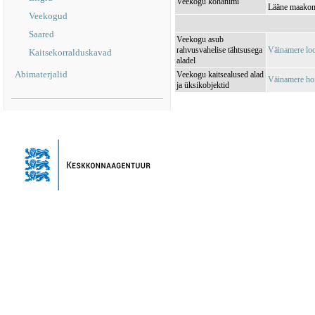
Veekogu kohanimi
Lääne maakond
Veekogud
Saared
Veekogu asub
rahvusvahelise tähtsusega
Väinamere lo
Kaitsekorralduskavad
aladel
Abimaterjalid
Veekogu kaitsealused alad
Väinamere ho
ja üksikobjektid