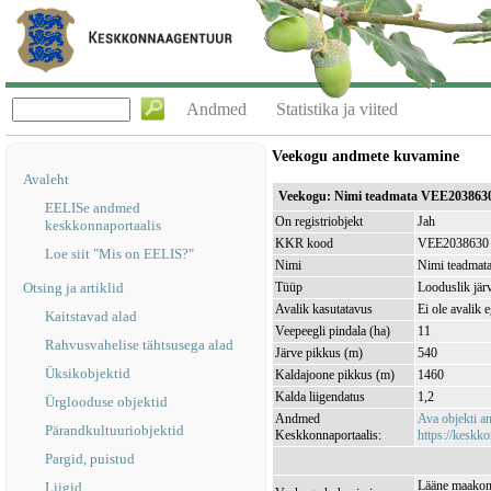
Andmed
Statistika ja viited
Veekogu andmete kuvamine
Avaleht
Veekogu: Nimi teadmata VEE203863
EELISe andmed
On registriobjekt
Jah
keskkonnaportaalis
KKR kood
VEE2038630
Loe siit "Mis on EELIS?"
Nimi
Nimi teadmat
Otsing ja artiklid
Tüüp
Looduslik jär
Avalik kasutatavus
Ei ole avalik 
Kaitstavad alad
Veepeegli pindala (ha)
11
Rahvusvahelise tähtsusega alad
Järve pikkus (m)
540
Üksikobjektid
Kaldajoone pikkus (m)
1460
Kalda liigendatus
1,2
Ürglooduse objektid
Andmed
Ava objekti 
Pärandkultuuriobjektid
Keskkonnaportaalis:
https://keskko
Pargid, puistud
Lääne maakond
Liigid