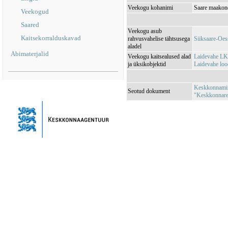
Veekogu kohanimi
Saare maakond
Veekogud
Saared
Veekogu asub
Kaitsekorralduskavad
rahvusvahelise tähtsusega
Siiksaare-Oe
aladel
Abimaterjalid
Veekogu kaitsealused alad
Laidevahe LK
ja üksikobjektid
Laidevahe lo
Keskkonnamini
Seotud dokument
"Keskkonnareg