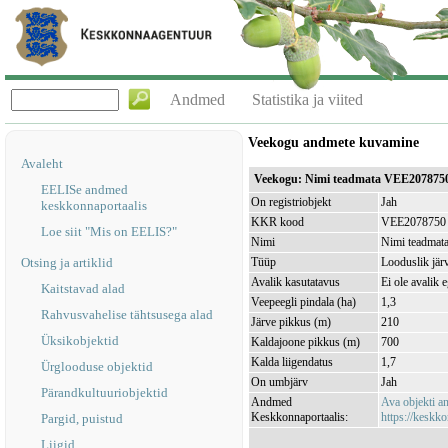
Andmed
Statistika ja viited
Veekogu andmete kuvamine
Avaleht
Veekogu: Nimi teadmata VEE207875
EELISe andmed
On registriobjekt
Jah
keskkonnaportaalis
KKR kood
VEE2078750
Loe siit "Mis on EELIS?"
Nimi
Nimi teadmat
Otsing ja artiklid
Tüüp
Looduslik jär
Avalik kasutatavus
Ei ole avalik 
Kaitstavad alad
Veepeegli pindala (ha)
1,3
Rahvusvahelise tähtsusega alad
Järve pikkus (m)
210
Üksikobjektid
Kaldajoone pikkus (m)
700
Kalda liigendatus
1,7
Ürglooduse objektid
On umbjärv
Jah
Pärandkultuuriobjektid
Andmed
Ava objekti 
Keskkonnaportaalis:
https://keskko
Pargid, puistud
Liigid