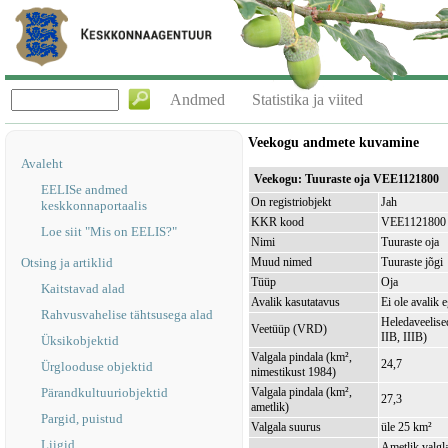
Andmed
Statistika ja viited
Veekogu andmete kuvamine
Avaleht
Veekogu: Tuuraste oja VEE1121800
EELISe andmed
On registriobjekt
Jah
keskkonnaportaalis
KKR kood
VEE1121800
Loe siit "Mis on EELIS?"
Nimi
Tuuraste oja
Otsing ja artiklid
Muud nimed
Tuuraste jõgi
Tüüp
Oja
Kaitstavad alad
Avalik kasutatavus
Ei ole avalik 
Rahvusvahelise tähtsusega alad
Heledaveelised
Veetüüp (VRD)
IIB, IIIB)
Üksikobjektid
Valgala pindala (km²,
24,7
Ürglooduse objektid
nimestikust 1984)
Pärandkultuuriobjektid
Valgala pindala (km²,
27,3
ametlik)
Pargid, puistud
Valgala suurus
üle 25 km²
Liigid
Ametlik valgla