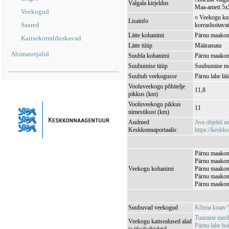
Valgala kirjeldus
Maa-ameti 5x5
Veekogud
¤ Veekogu kuul
Lisainfo
Saared
korrashoitavat
Lätte kohanimi
Pärnu maakond
Kaitsekorralduskavad
Lätte tüüp
Määramata
Abimaterjalid
Suubla kohanimi
Pärnu maakond
Suubumise tüüp
Suubumine m
Suubub veekogusse
Pärnu lahe l
Vooluveekogu põhitelje
11,8
pikkus (km)
Vooluveekogu pikkus
11
nimestikust (km)
Andmed
Ava objekti 
Keskkonnaportaalis:
https://keskko
Pärnu maakond
Pärnu maakond
Veekogu kohanimi
Pärnu maakond
Pärnu maakond
Pärnu maakond
Suubuvad veekogud
Kõima kraav
Tuuraste mer
Veekogu kaitsealused alad
Pärnu lahe h