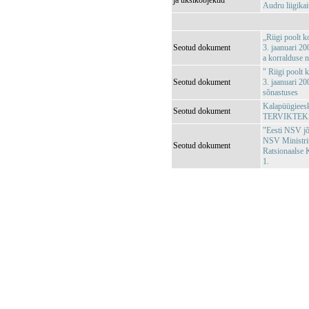
ja üksikobjektid
Audru liigika
„Riigi poolt k
Seotud dokument
3. jaanuari 20
a korralduse 
" Riigi poolt 
Seotud dokument
3. jaanuari 20
sõnastuses
Kalapüügieeski
Seotud dokument
TERVIKTEK
"Eesti NSV jõg
NSV Ministri
Seotud dokument
Ratsionaalse 
1.