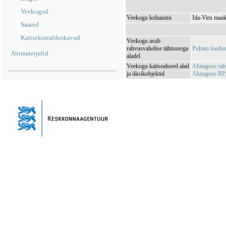
Veekogud
Veekogu kohanimi
Ida-Viru maak
Saared
Kaitsekorralduskavad
Veekogu asub
rahvusvahelise tähtsusega
Puhatu loodu
Abimaterjalid
aladel
Veekogu kaitsealused alad
Alutaguse ra
ja üksikobjektid
Alutaguse RP