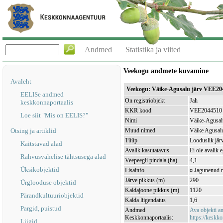
Andmed
Statistika ja viited
Veekogu andmete kuvamine
Avaleht
Veekogu: Väike-Agusalu järv VEE20
EELISe andmed
On registriobjekt
Jah
keskkonnaportaalis
KKR kood
VEE2044510
Loe siit "Mis on EELIS?"
Nimi
Väike-Agusal
Otsing ja artiklid
Muud nimed
Väike Agusalu
Tüüp
Looduslik jär
Kaitstavad alad
Avalik kasutatavus
Ei ole avalik 
Rahvusvahelise tähtsusega alad
Veepeegli pindala (ha)
4,1
Üksikobjektid
Lisainfo
¤ Jagunenud 
Järve pikkus (m)
290
Ürglooduse objektid
Kaldajoone pikkus (m)
1120
Pärandkultuuriobjektid
Kalda liigendatus
1,6
Pargid, puistud
Andmed
Ava objekti 
Keskkonnaportaalis:
https://keskko
Liigid