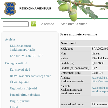
Andmed
Statistika ja viited
Saare andmete kuvamine
Avaleht
Saar: nimetu
EELISe andmed
KKR kood
SAA0002460
keskkonnaportaalis
Nimi
nimetu
Loe siit "Mis on EELIS?"
Kaitse
Täielikult kait
Otsing ja artiklid
Pindala (ha)
0,0199433
Pindala (ha, põhikaardilt)
0,02
Kaitstavad alad
Ümbermõõt (km)
0,056104
Rahvusvahelise tähtsusega alad
Andmed
Ava objekti 
Keskkonnaportaalis:
https://keskko
Üksikobjektid
Asukoht
Ava objekti a
Ürglooduse objektid
Keskkonnaportaali
keskkonnaporta
kaardirakenduses:
Pärandkultuuriobjektid
Pargid, puistud
Saare haldusüksused
Pärnu maakond
Liigid