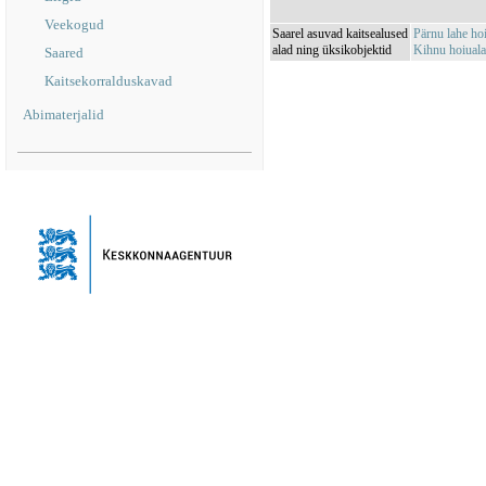
Veekogud
Saarel asuvad kaitsealused
Pärnu lahe h
alad ning üksikobjektid
Kihnu hoiual
Saared
Kaitsekorralduskavad
Abimaterjalid