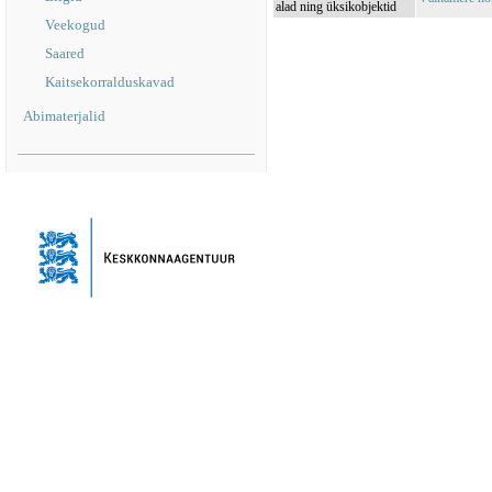
alad ning üksikobjektid
Veekogud
Saared
Kaitsekorralduskavad
Abimaterjalid