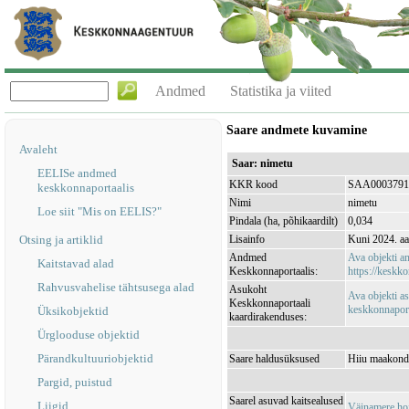
Andmed
Statistika ja viited
Saare andmete kuvamine
Avaleht
Saar: nimetu
EELISe andmed
KKR kood
SAA0003791
keskkonnaportaalis
Nimi
nimetu
Loe siit "Mis on EELIS?"
Pindala (ha, põhikaardilt)
0,034
Otsing ja artiklid
Lisainfo
Kuni 2024. aa
Andmed
Ava objekti 
Kaitstavad alad
Keskkonnaportaalis:
https://keskko
Rahvusvahelise tähtsusega alad
Asukoht
Ava objekti a
Keskkonnaportaali
keskkonnaporta
Üksikobjektid
kaardirakenduses:
Ürglooduse objektid
Pärandkultuuriobjektid
Saare haldusüksused
Hiiu maakond
Pargid, puistud
Saarel asuvad kaitsealused
Liigid
Väinamere ho