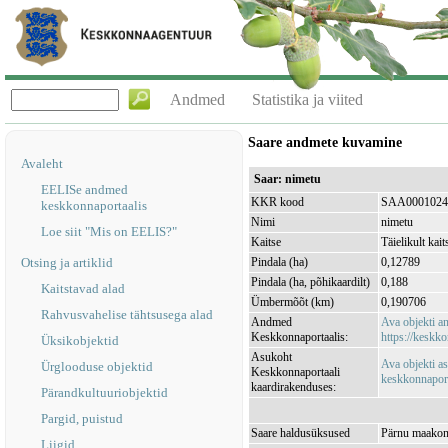
Andmed
Statistika ja viited
Saare andmete kuvamine
Avaleht
Saar: nimetu
EELISe andmed
KKR kood
SAA0001024
keskkonnaportaalis
Nimi
nimetu
Loe siit "Mis on EELIS?"
Kaitse
Täielikult kait
Otsing ja artiklid
Pindala (ha)
0,12789
Pindala (ha, põhikaardilt)
0,188
Kaitstavad alad
Ümbermõõt (km)
0,190706
Rahvusvahelise tähtsusega alad
Andmed
Ava objekti 
Keskkonnaportaalis:
https://keskko
Üksikobjektid
Asukoht
Ava objekti a
Ürglooduse objektid
Keskkonnaportaali
keskkonnaporta
kaardirakenduses:
Pärandkultuuriobjektid
Pargid, puistud
Saare haldusüksused
Pärnu maakond
Liigid