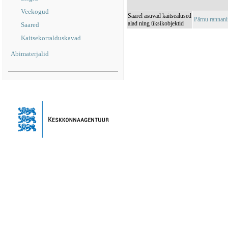
Veekogud
Saarel asuvad kaitsealused
Pärnu rannan
alad ning üksikobjektid
Saared
Kaitsekorralduskavad
Abimaterjalid