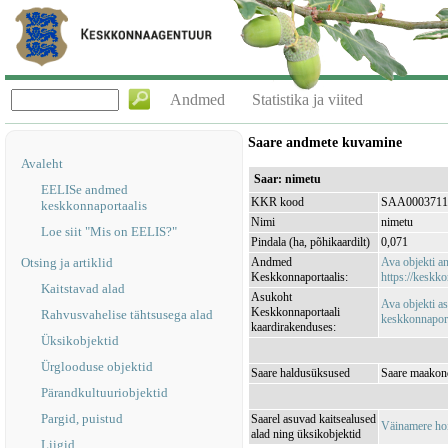
Andmed
Statistika ja viited
Saare andmete kuvamine
Avaleht
Saar: nimetu
EELISe andmed
KKR kood
SAA0003711
keskkonnaportaalis
Nimi
nimetu
Loe siit "Mis on EELIS?"
Pindala (ha, põhikaardilt)
0,071
Otsing ja artiklid
Andmed
Ava objekti 
Keskkonnaportaalis:
https://keskko
Kaitstavad alad
Asukoht
Ava objekti a
Keskkonnaportaali
Rahvusvahelise tähtsusega alad
keskkonnaporta
kaardirakenduses:
Üksikobjektid
Ürglooduse objektid
Saare haldusüksused
Saare maakon
Pärandkultuuriobjektid
Pargid, puistud
Saarel asuvad kaitsealused
Väinamere ho
alad ning üksikobjektid
Liigid